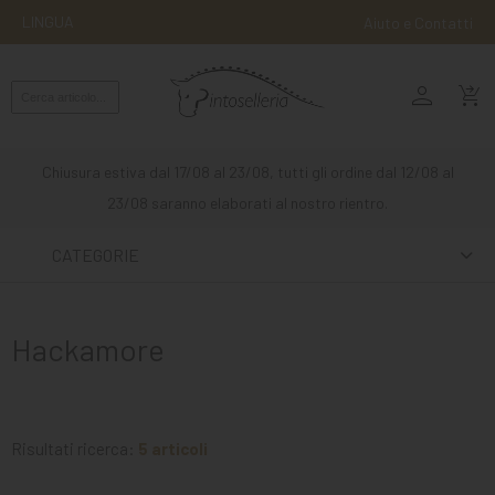
LINGUA
Aiuto e Contatti
person
MONTA
shopping_cart_checkout
INGLESE
MONTA
Chiusura estiva dal 17/08 al 23/08, tutti gli ordine dal 12/08 al
WESTERN
23/08 saranno elaborati al nostro rientro.
ATTACCHI
CATEGORIE
ALTRE
MONTE
Hackamore
CURA
DEL
CAVALLO
Risultati ricerca:
5 articoli
SCUDERIA