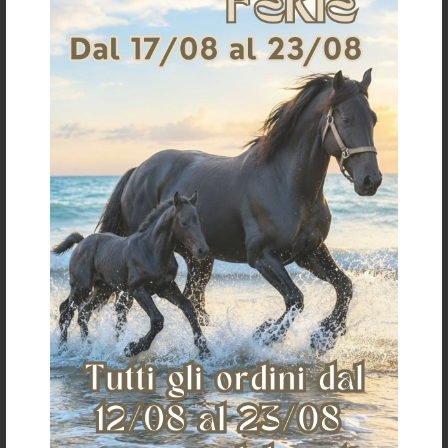
HACKAMORE BLACK
NASALINA ACAVALLO IN PELLE PER
HACKAMORE
€ 114,75
€ 67,58
TAGLIA UNICA