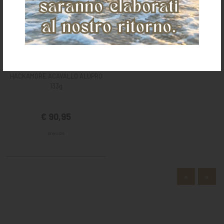
HACKAMORE ACAVALLO ALUPRO
133g
€ 90,95
one size
«
»