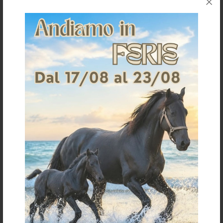
COB
FULL
PONY
COB
FULL
PONY
Cavezza in nylon con decorazioni
Cavezza in cuoio con inserti in