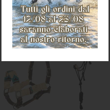
navajo
nylon intrecciato
€ 25,00
€ 72,00
FULL
COB
FULL