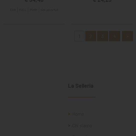
COB
FULL
PONY
size extra-full
1
2
3
4
»
La Selleria
Home
Chi siamo