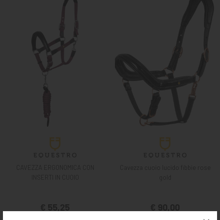
CAVEZZA ERGONOMICA CON
Cavezza cuoio lucido fibbie rose
INSERTI IN CUOIO
gold
€ 55,25
€ 90,00