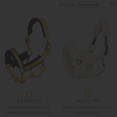
MANGIMI
Ordina per:
CAVALIERE
PET
GIFT
CARD
ARTICOLI
IN
PROMOZIONE
BRAND
Cavezza in polipropene con
Cavezza in polipropene rivestita in
imbottitura in montone sintetico
montone sintetico