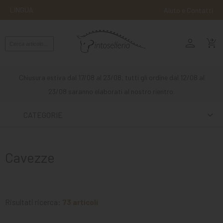
LINGUA
Aiuto e Contatti
person
MONTA
shopping_cart_checkout
INGLESE
MONTA
Chiusura estiva dal 17/08 al 23/08, tutti gli ordine dal 12/08 al
WESTERN
23/08 saranno elaborati al nostro rientro.
ATTACCHI
CATEGORIE
ALTRE
MONTE
Cavezze
CURA
DEL
CAVALLO
Risultati ricerca:
73 articoli
SCUDERIA