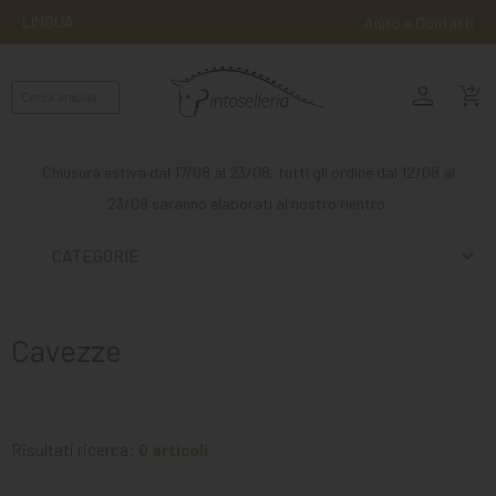
LINGUA
Aiuto e Contatti
person
MONTA
shopping_cart_checkout
INGLESE
MONTA
Chiusura estiva dal 17/08 al 23/08, tutti gli ordine dal 12/08 al
WESTERN
23/08 saranno elaborati al nostro rientro.
ATTACCHI
CATEGORIE
ALTRE
MONTE
Cavezze
CURA
DEL
CAVALLO
Risultati ricerca:
0 articoli
SCUDERIA