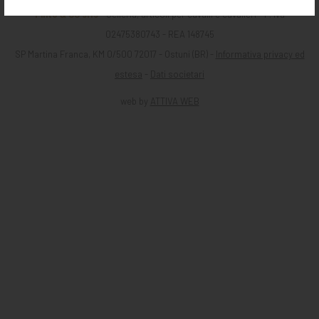
Pinto & CO srls
- Selleria, articoli per cavalli e cavalieri - P. iva
02475380743 - REA 148745
SP Martina Franca, KM 0/500 72017 - Ostuni (BR) -
Informativa privacy ed
estesa
-
Dati societari
web by
ATTIVA WEB