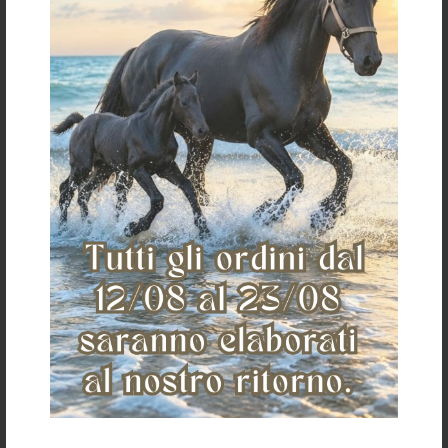
Servizio clienti
Spedizioni e
pagamenti
Condizioni di vendita
Pagamenti
Spedizioni
Cambi
Resi