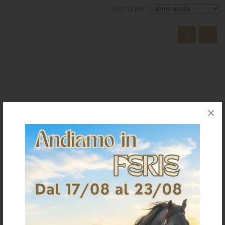
MANGIMI
Ordina per:
CAVALIERE
«
»
PET
GIFT
CARD
ARTICOLI
La Selleria
IN
PROMOZIONE
BRAND
Home
Chi siamo
Dove siamo
Contatti