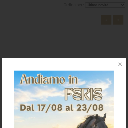
MANGIMI
Ordina per:
CAVALIERE
«
»
PET
GIFT
CARD
ARTICOLI
La Selleria
IN
PROMOZIONE
BRAND
Home
Chi siamo
Dove siamo
Contatti