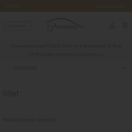
LINGUA
Aiuto e Contatti
person
MONTA
shopping_cart_checkout
INGLESE
MONTA
Chiusura estiva dal 17/08 al 23/08, tutti gli ordine dal 12/08 al
WESTERN
23/08 saranno elaborati al nostro rientro.
ATTACCHI
CATEGORIE
ALTRE
MONTE
Gilet
CURA
DEL
CAVALLO
Risultati ricerca:
0 articoli
SCUDERIA