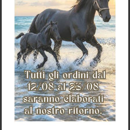
Servizio clienti
Spedizioni e
pagamenti
Condizioni di vendita
Pagamenti
Spedizioni
Cambi
Resi