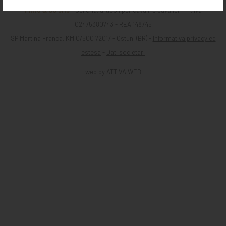
Pinto & CO srls
- Selleria, articoli per cavalli e cavalieri - P. iva
02475380743 - REA 148745
SP Martina Franca, KM 0/500 72017 - Ostuni (BR) -
Informativa privacy ed
estesa
-
Dati societari
web by
ATTIVA WEB