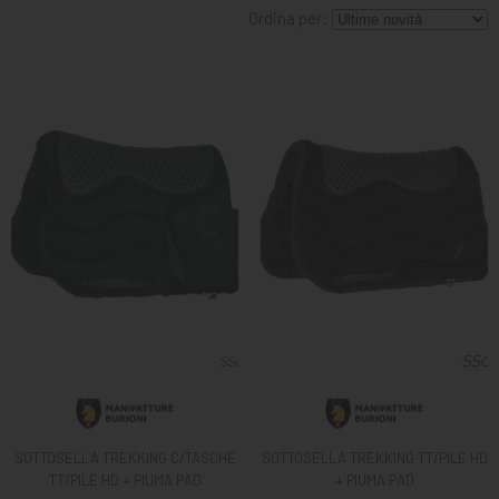
MANGIMI
Ordina per:
CAVALIERE
PET
GIFT
CARD
ARTICOLI
IN
PROMOZIONE
BRAND
SOTTOSELLA TREKKING C/TASCHE
SOTTOSELLA TREKKING TT/PILE HD
TT/PILE HD + PIUMA PAD
+ PIUMA PAD