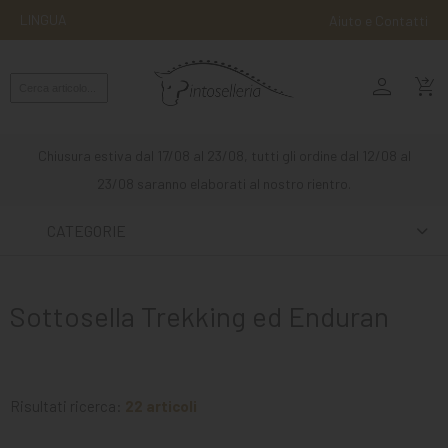
LINGUA
Aiuto e Contatti
person
MONTA
shopping_cart_checkout
INGLESE
MONTA
Chiusura estiva dal 17/08 al 23/08, tutti gli ordine dal 12/08 al
WESTERN
23/08 saranno elaborati al nostro rientro.
ATTACCHI
CATEGORIE
ALTRE
MONTE
Sottosella Trekking ed Enduran
CURA
DEL
CAVALLO
Risultati ricerca:
22 articoli
SCUDERIA