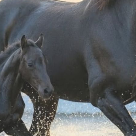
e morso rivestito
PONTI PER PELHAM
Ponte p
€ 25,41
€ 5,01
one size
one size