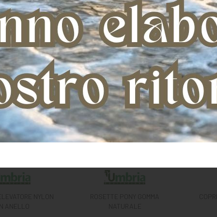
ELEVATORE NYLON
ROSETTE PONY GOMMA
COPR
N ANELLO
NATURALE