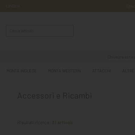
LINGUA
Sped
MONTA
INGLESE
MONTA
WESTERN
Chiusura estiva
ATTACCHI
MONTA INGLESE
MONTA WESTERN
ATTACCHI
ALTRE
ALTRE
MONTE
Accessori e Ricambi
CURA
DEL
CAVALLO
Risultati ricerca:
31 articoli
SCUDERIA