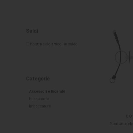
MANGIMI
CAVALIERE
PET
Saldi
GIFT
Mostra solo articoli in saldo
CARD
ARTICOLI
IN
PROMOZIONE
Categorie
Accessori e Ricambi
Hackamore
Imboccature
Montante elev