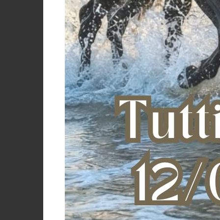
ROSSO
ROYAL BLU
MONTANTI 
NEW SY
€
size 1