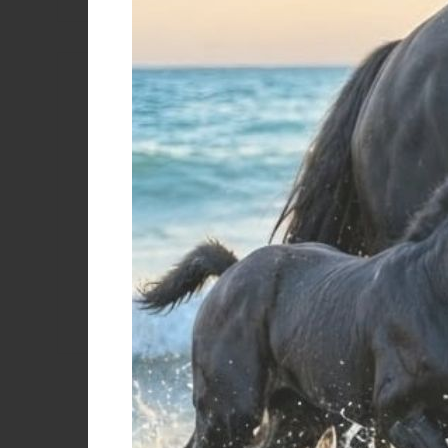
Colore
BIANCO
Black/black
Black/white
Barbozzal
Brown/brown
Brown/white
Cognac
Color natural/white
MARRONE SCURO
MARRONE
NATURALE
NERO
NERO
NERO