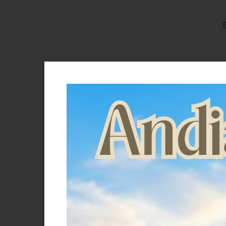
€
Brand
Acavallo
C.S.O.
Equestro
Lakota
Metalab
Sprenger
Stubben