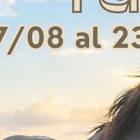
G CHEEKS EBONY (1
ALZA-FILETTO IN GOMMA
ABBA
PAIR)
 34,00
€ 9,00
AGLIA UNICA