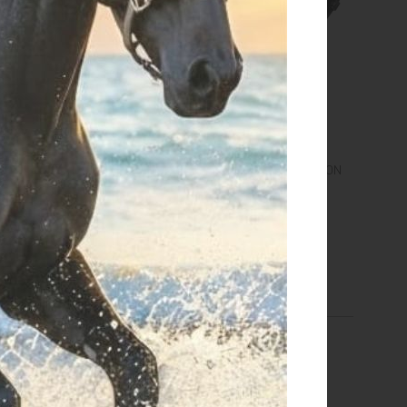
elham gancio resistente
MONTANTI ELEVATORE NYLON
NEW SYSTEM 12-17 CM
€ 25,00
€ 37,40
one size
size 12 cm