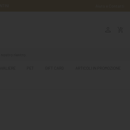
NTINI
Aiuto e Contatti
person
shopping_cart_checkout
 nostro rientro.
AVALIERE
PET
GIFT CARD
ARTICOLI IN PROMOZIONE