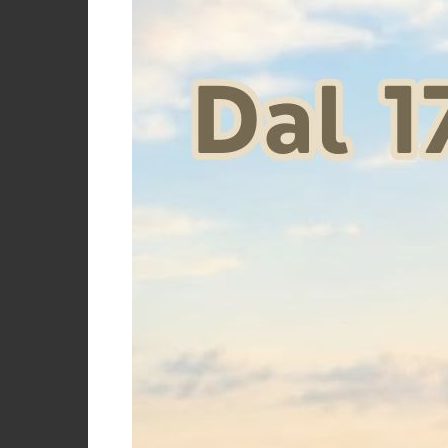
Supreme
Umbria Equitazione
STUBBEN GA
Prezzo
€
T
Taglia
One size
Size 12
Size 14cm
Size 17
cm
cm
TAGLIA
UNICA