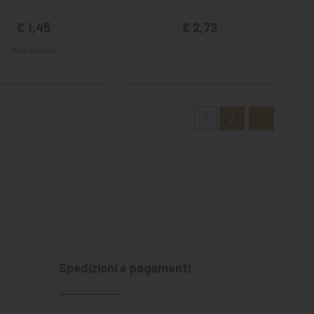
€ 1,45
€ 2,72
TAGLIA UNICA
1
2
»
Spedizioni e pagamenti