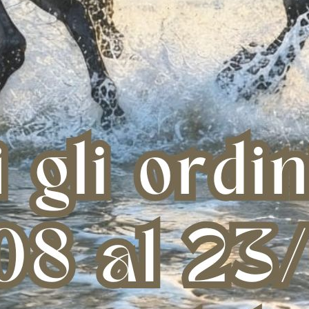
ELEVATORE NYLON
ROSETTE PONY GOMMA
ROSET
STEM 12-17 CM
NATURALE C/VELCRO
 37,40
€ 3,00
2 cm
size 17 cm