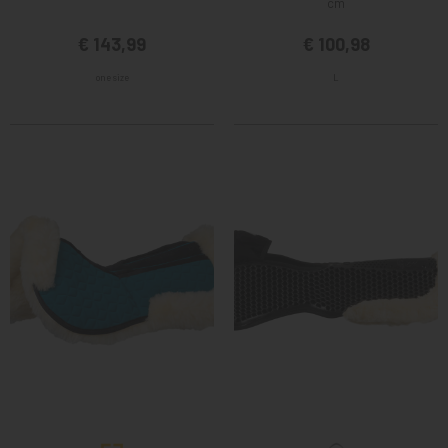
cm
€ 143,99
€ 100,98
one size
L