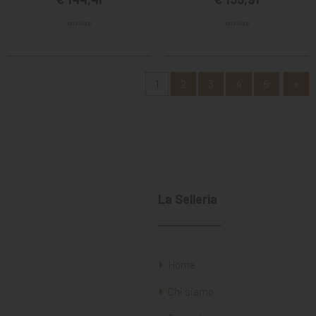
one size
one size
1
2
3
4
5
»
La Selleria
Home
Chi siamo