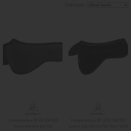
MANGIMI
Ordina per:
CAVALIERE
PET
GIFT
CARD
ARTICOLI
IN
PROMOZIONE
BRAND
Compensatore MF DS SW-3DS
Compensatore MF JCCS SW-3DS
louvre extreme grip flat
Louvre grip silicone flat short 45x18