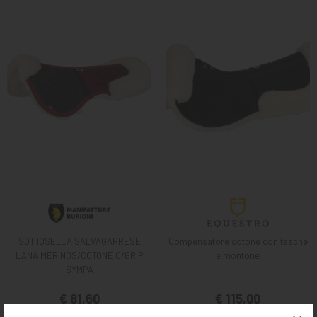
SOTTOSELLA SALVAGARRESE
Compensatore cotone con tasche
LANA MERINOS/COTONE C/GRIP
e montone
SYMPA
€ 81,60
€ 115,00