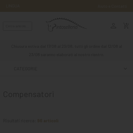
LINGUA
Aiuto e Contatti
person
MONTA
shopping_cart_checkout
INGLESE
MONTA
Chiusura estiva dal 17/08 al 23/08, tutti gli ordine dal 12/08 al
WESTERN
23/08 saranno elaborati al nostro rientro.
ATTACCHI
CATEGORIE
ALTRE
MONTE
Compensatori
CURA
DEL
CAVALLO
Risultati ricerca:
96 articoli
SCUDERIA