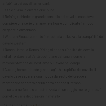
affabilità dei cavalli americani.
MANGIMI
Essa è divisa in diverse discipline:
CAVALIERE
il Reining richiede un grande controllo del cavallo, esso deve
PET
compiere una serie di manovre e figure complicate in modo
elegante e armonioso.
GIFT
Il Western Pleasure, mette in mostra la bellezza e la tranquillità del
CARD
cavallo western.
ARTICOLI
Il Ranch Horse, o Ranch Riding si basa sull’abilità del cavallo
IN
nell’affrontare le attività quotidiane del ranch, come la
PROMOZIONE
movimentazione del bestiame o il lavoro nei campi.
il Cutting horse richiede grande agilità e rapidità del cavallo. Il
BRAND
cavallo deve separare una mucca dal resto del gregge e
mantenerla separata per un certo periodo di tempo.
La sella americana è caratterizzata da un seggio molto grande, il
pomello e varie decorazioni in metallo.
Risultati ricerca:
5 articoli