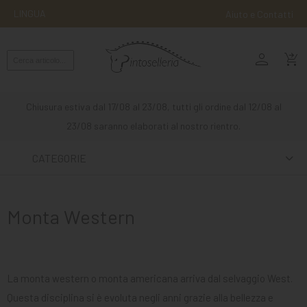
LINGUA
Aiuto e Contatti
person
MONTA
shopping_cart_checkout
INGLESE
MONTA
Chiusura estiva dal 17/08 al 23/08, tutti gli ordine dal 12/08 al
WESTERN
23/08 saranno elaborati al nostro rientro.
ATTACCHI
CATEGORIE
ALTRE
MONTE
Monta Western
CURA
DEL
CAVALLO
La monta western o monta americana arriva dal selvaggio West.
SCUDERIA
Questa disciplina si è evoluta negli anni grazie alla bellezza e