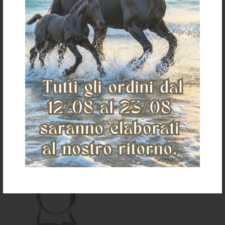
ABBASSA TESTA - AD YO YO HEAD
BRIGLIA CAVEZZA LAKOTA CUOIO
SETTER
ARTIGIANALE
€ 117,00
€ 97,33
TAGLIA UNICA
one size