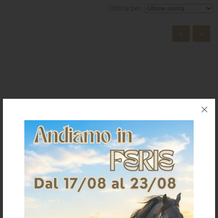
MANGIMI
Ordina per:
CAVALIERE
«
»
PET
GIFT
CARD
ARTICOLI
La Selleria
IN
PROMOZIONE
BRAND
Home
Chi siamo
Dove siamo
Contatti