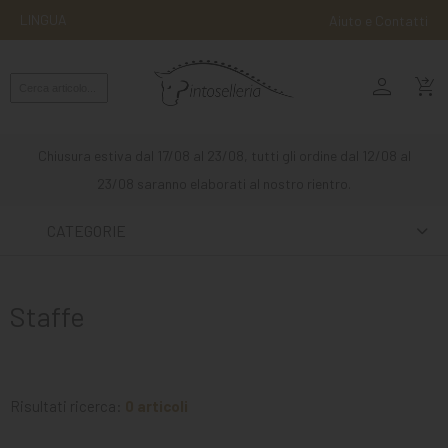
LINGUA
Aiuto e Contatti
person
MONTA
shopping_cart_checkout
INGLESE
MONTA
Chiusura estiva dal 17/08 al 23/08, tutti gli ordine dal 12/08 al
WESTERN
23/08 saranno elaborati al nostro rientro.
ATTACCHI
CATEGORIE
ALTRE
MONTE
Staffe
CURA
DEL
CAVALLO
Risultati ricerca:
0 articoli
SCUDERIA