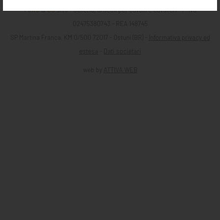
Pinto & CO srls
- Selleria, articoli per cavalli e cavalieri - P. iva
02475380743 - REA 148745
SP Martina Franca, KM 0/500 72017 - Ostuni (BR) -
Informativa privacy ed
estesa
-
Dati societari
web by
ATTIVA WEB