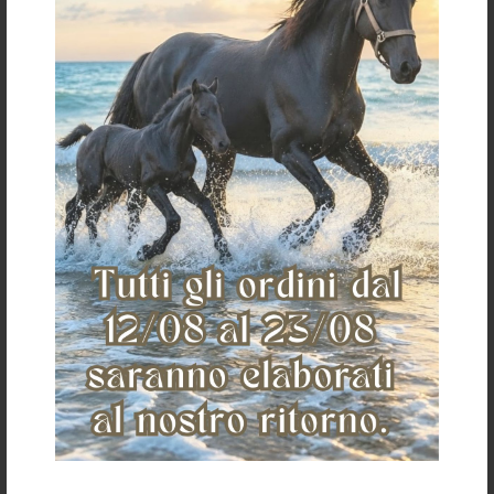
Servizio clienti
Spedizioni e
pagamenti
Condizioni di vendita
Pagamenti
Spedizioni
Cambi
Resi