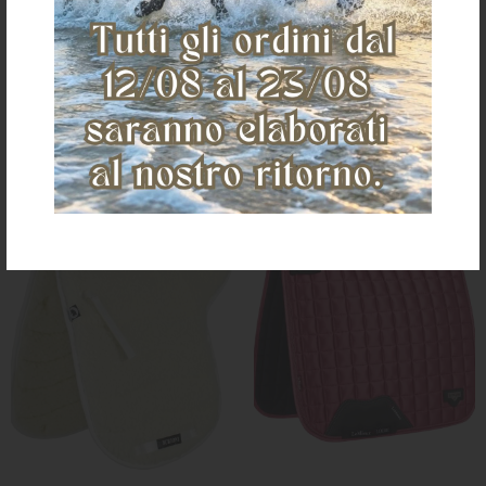
TTECH+SYMPA
in cotone
€ 99,88
€ 43,00
FULL
size pony/cob