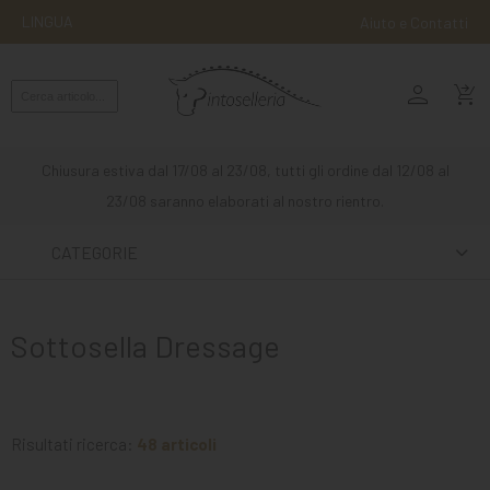
LINGUA
Aiuto e Contatti
person
MONTA
shopping_cart_checkout
INGLESE
MONTA
Chiusura estiva dal 17/08 al 23/08, tutti gli ordine dal 12/08 al
WESTERN
23/08 saranno elaborati al nostro rientro.
ATTACCHI
CATEGORIE
ALTRE
MONTE
Sottosella Dressage
CURA
DEL
CAVALLO
Risultati ricerca:
48 articoli
SCUDERIA