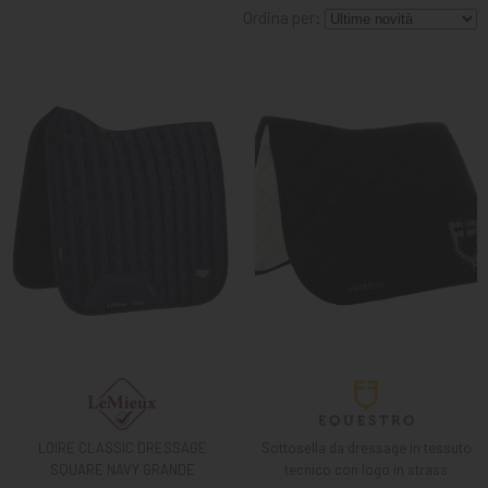
MANGIMI
Ordina per:
CAVALIERE
PET
GIFT
CARD
ARTICOLI
IN
PROMOZIONE
BRAND
LOIRE CLASSIC DRESSAGE
Sottosella da dressage in tessuto
SQUARE NAVY GRANDE
tecnico con logo in strass