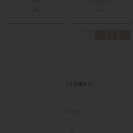
size large
size large
1
2
3
»
La Selleria
Home
Chi siamo