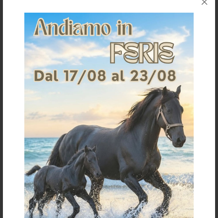
COB
FULL
SOTTOSELLA DRESSAGE
Sottosella da dressage sagomato