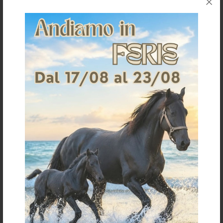
46
36
38
40
42
44
46
48
Copri pantaloni donna con apertura
Pantaloni donna slim fit con grip sul