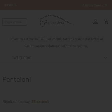
LINGUA
Aiuto e Contatti
person
MONTA
shopping_cart_checkout
INGLESE
MONTA
Chiusura estiva dal 17/08 al 23/08, tutti gli ordine dal 12/08 al
WESTERN
23/08 saranno elaborati al nostro rientro.
ATTACCHI
CATEGORIE
ALTRE
MONTE
Pantaloni
CURA
DEL
CAVALLO
Risultati ricerca:
33 articoli
SCUDERIA