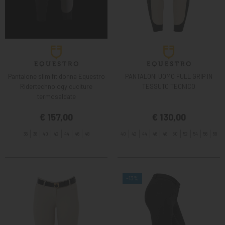
Pantalone slim fit donna Equestro
PANTALONI UOMO FULL GRIP IN
Ridertechnology cuciture
TESSUTO TECNICO
termosaldate
€ 157,00
€ 130,00
36
38
40
42
44
46
48
40
42
44
46
48
50
52
54
56
58
-13%