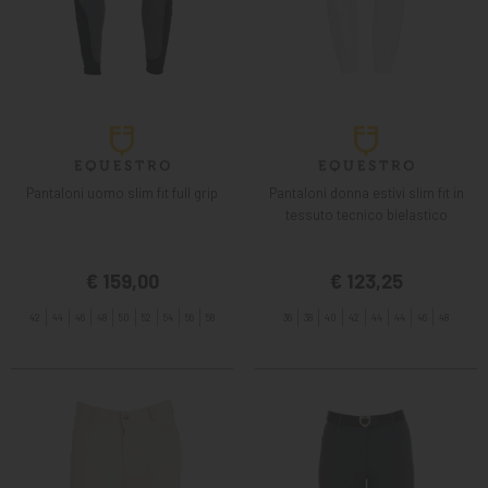
Pantaloni uomo slim fit full grip
Pantaloni donna estivi slim fit in
tessuto tecnico bielastico
€ 159,00
€ 123,25
42
44
46
48
50
52
54
56
58
36
38
40
42
44
44
46
48