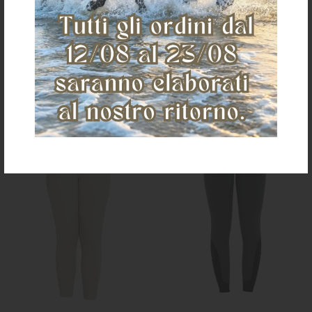
laterale
ginocchio
€ 95,00
€ 135,15
L
M
XS
S
36
38
40
48