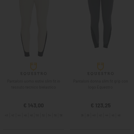
Pantaloni uomo estivi slim fit in
Pantaloni donna slim fit grip con
tessuto tecnico bielastico
logo Equestro
€ 143,00
€ 123,25
40
42
44
46
48
50
52
54
56
58
36
38
40
42
44
46
48