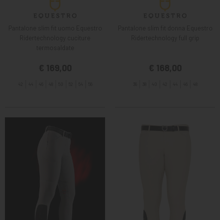
Pantalone slim fit uomo Equestro
Pantalone slim fit donna Equestro
Ridertechnology cuciture
Ridertechnology full grip
termosaldate
€ 169,00
€ 168,00
42
44
46
48
50
52
54
56
36
38
40
42
44
46
48