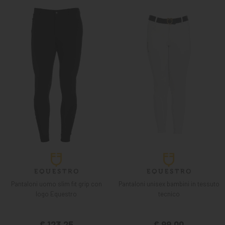
Pantaloni uomo slim fit grip con
Pantaloni unisex bambini in tessuto
logo Equestro
tecnico
€ 123,25
€ 99,00