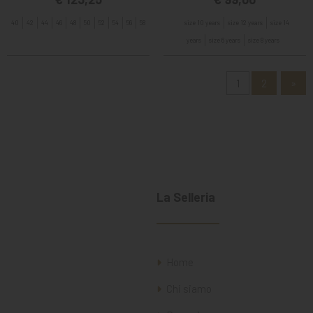
40
42
44
46
48
50
52
54
56
58
size 10 years
size 12 years
size 14
years
size 6 years
size 8 years
1
2
»
La Selleria
Home
Chi siamo