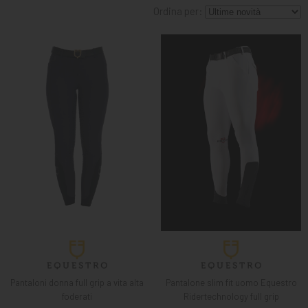
MANGIMI
Ordina per:
CAVALIERE
PET
GIFT
CARD
ARTICOLI
IN
PROMOZIONE
BRAND
Pantaloni donna full grip a vita alta
Pantalone slim fit uomo Equestro
foderati
Ridertechnology full grip