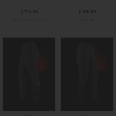
€ 174,25
€ 180,00
36
38
40
42
44
46
48
44
46
48