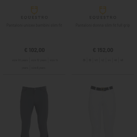
Pantaloni unisex bambini slim fit
Pantaloni donna slim fit full grip
€ 102,00
€ 152,00
size 10 years
size 12 years
size 14
36
38
40
42
44
46
48
years
size 8 years