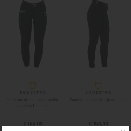
Pantalone donna grip ginocchio
Pantaloni donna full grip a vita alta
Scuderia Equestro
€ 155,00
€ 153,00