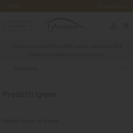
LINGUA
Aiuto e Contatti
person
MONTA
shopping_cart_checkout
INGLESE
MONTA
Chiusura estiva dal 17/08 al 23/08, tutti gli ordine dal 12/08 al
WESTERN
23/08 saranno elaborati al nostro rientro.
ATTACCHI
CATEGORIE
ALTRE
MONTE
Prodotti igiene
CURA
DEL
CAVALLO
Risultati ricerca:
47 articoli
SCUDERIA