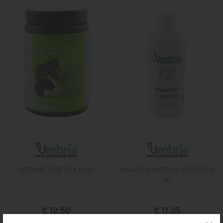
CATRAME VEGETALE (1 KG)
AMADRY SHAMPOO A SECCO (500
ML)
€ 12,50
€ 11,05