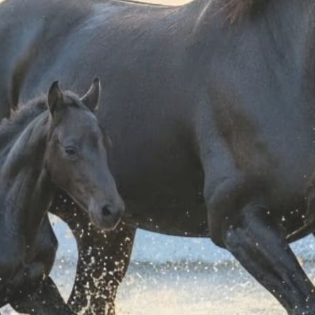
nterey western per
Stivali Ranch western bambina
Stivali 
bambini
 71,40
€ 71,40
32
33
34
35
36
28
29
30
31
32
33
34
35
36
37
3
8