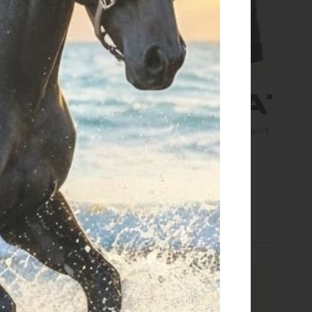
Ariat Western Uomo Sport
Stivali Ariat Western Uomo Sport
All Country
Herdsman
€ 210,00
€ 210,00
44
43