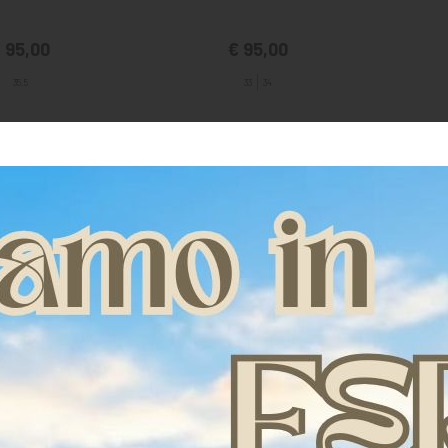
 95,00
€ 95,00
35.5
33
34