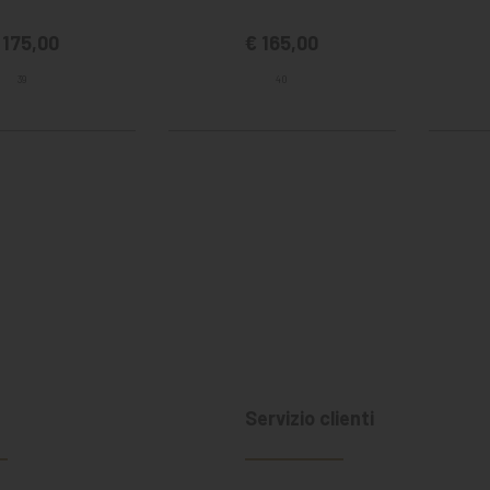
 175,00
€ 165,00
39
40
a
Servizio clienti