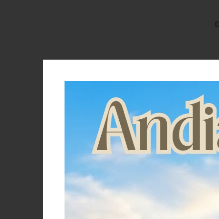
€
Brand
ARIAT
Pool s
Pro-Tech