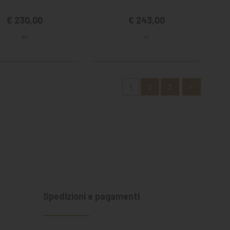
€ 230,00
€ 243,00
38,5
42
1
2
3
»
Spedizioni e pagamenti