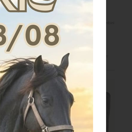
Arrow Western per bambini
Stivali Ranch western per bambini
€ 71,40
€ 71,40
31
32
33
34
35
36
37
28
29
31
32
33
34
35
36
37