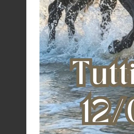
Stivali A
Ridgeb
€