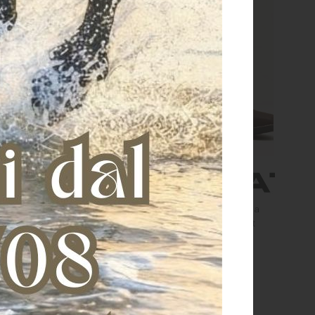
li Ariat Western Donna
Stivali Ariat Western Donna
nd Up W StretchFit
Round Up Wide StretchFit
€ 185,00
€ 185,00
36
37
36.5