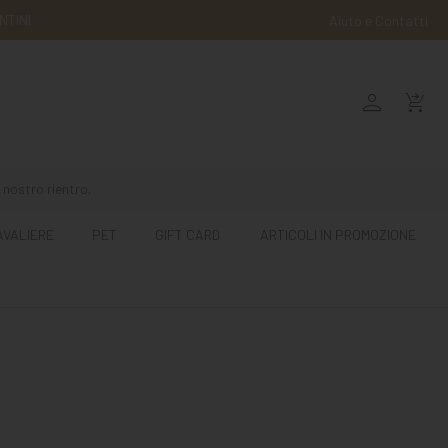
NTINI
Aiuto e Contatti
person
shopping_cart_checkout
 nostro rientro.
AVALIERE
PET
GIFT CARD
ARTICOLI IN PROMOZIONE