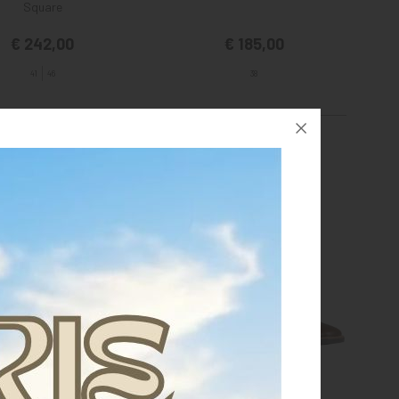
Square
€ 242,00
€ 185,00
41
46
38