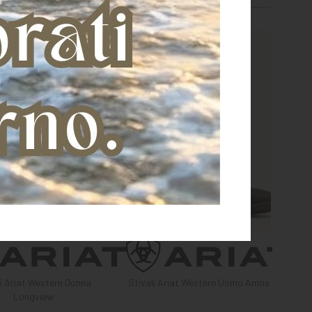
li Ariat Western Donna
Stivali Ariat Western Uomo Amos
Longview