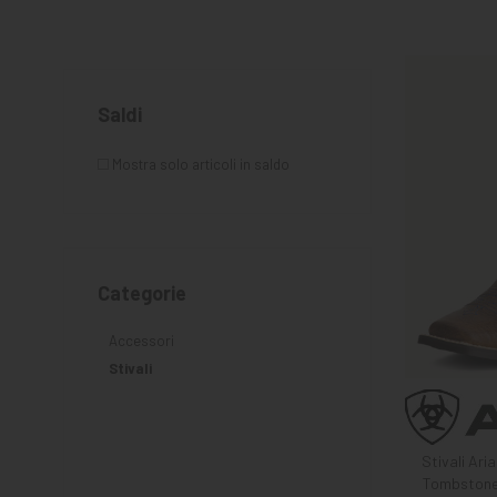
MANGIMI
CAVALIERE
PET
Saldi
GIFT
Mostra solo articoli in saldo
CARD
ARTICOLI
IN
PROMOZIONE
Categorie
Accessori
Stivali
Stivali Ari
Tombstone