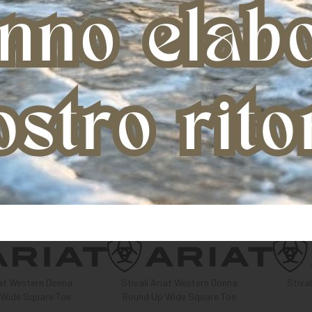
iat Western Donna
Stivali Ariat Western Donna
Stiva
Wide Square Toe
Round Up Wide Square Toe