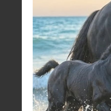
37.5
38
38,5
39
40
41
41,5
42
42
42,5
43
43
44
44
44,5
45
46
Size 27
Size 47
Stivali Mo
Colore
€
Brown/chocolate
28
29
31
MARRONE