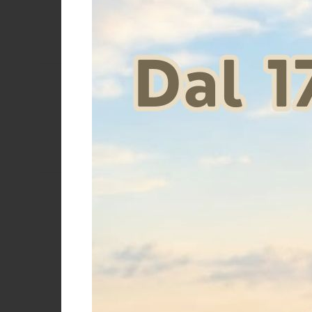
Stivali Ar
Roun
Prezzo
€
Taglia
28
29
30
31
32
33
34
35
35.5
36
36.5
37