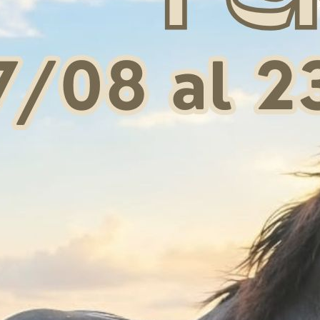
iat Western Donna
Stivali Ariat Western Donna
Stivali 
d Up Skyler
Round Up Back Zip
 174,00
€ 179,00
38,5
40
38
28
29