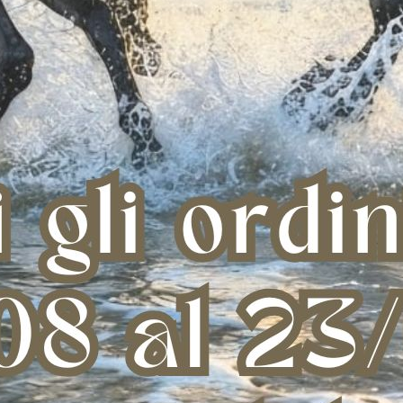
riat Western Uomo
Stivali Ariat Western Donna
Stiva
ack Round Toe
Delilah Round Toe
Rou
 196,00
€ 180,00
42,5
43
36