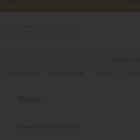
LINGUA
Sped
MONTA
INGLESE
MONTA
WESTERN
Chiusura estiva
ATTACCHI
MONTA INGLESE
MONTA WESTERN
ATTACCHI
ALTRE
ALTRE
MONTE
Stivali
CURA
DEL
CAVALLO
Risultati ricerca:
45 articoli
SCUDERIA