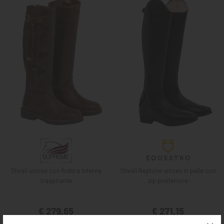
Stivali unisex con fodera interna
Stivali Neptune unisex in pelle con
traspirante
zip posteriore
€ 279,65
€ 271,15