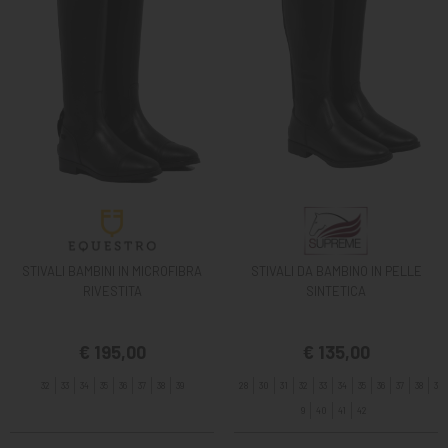
STIVALI BAMBINI IN MICROFIBRA
STIVALI DA BAMBINO IN PELLE
RIVESTITA
SINTETICA
€ 195,00
€ 135,00
32
33
34
35
36
37
38
39
28
30
31
32
33
34
35
36
37
38
3
9
40
41
42