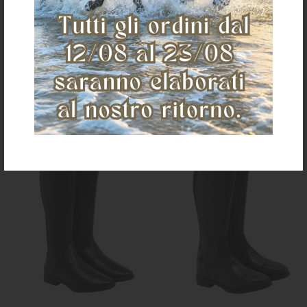
zip posteriore
€ 201,03
€ 201,03
36
37
38
40
41
43
36
38
39
40
41
43