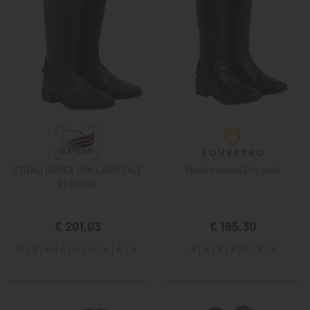
STIVALI UNISEX CON LACCI CALF
Stivali bambini Eris pelle
REGULAR
€ 201,03
€ 185,30
37
39
40
41
42
43
44
45
46
33
34
35
36
37
38
39