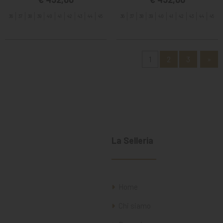
36
37
38
39
40
41
42
43
44
45
36
37
38
39
40
41
42
43
44
45
1
2
3
»
La Selleria
Home
Chi siamo