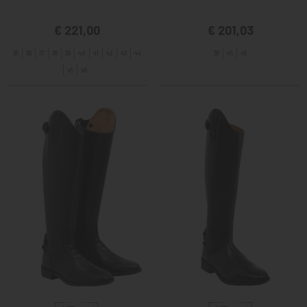
€ 221,00
€ 201,03
35
36
37
38
39
40
41
42
43
44
38
45
46
45
46