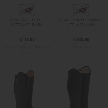
STIVALI LARGHI IN PELLE
STIVALE DA BAMBINO LARGO AL
SINTETICA PER BAMBINI
VITELLO CON LACCI
€ 118,92
€ 192,95
29
30
31
32
33
34
35
37
38
40
37
38
39
40
42
41
42