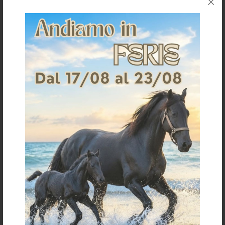
38
40
41
42
43
44
45
46
47
36
37
38
39
40
41
42
43
44
45
Stivali unisex in morbida pelle con
UNISEX BOOTS WITH LACES