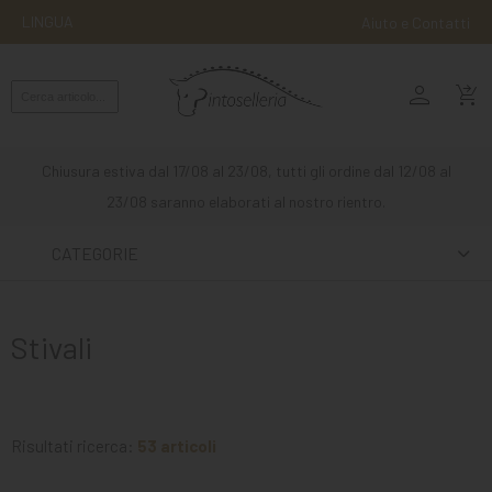
LINGUA
Aiuto e Contatti
person
MONTA
shopping_cart_checkout
INGLESE
MONTA
Chiusura estiva dal 17/08 al 23/08, tutti gli ordine dal 12/08 al
WESTERN
23/08 saranno elaborati al nostro rientro.
ATTACCHI
CATEGORIE
ALTRE
MONTE
Stivali
CURA
DEL
CAVALLO
Risultati ricerca:
53 articoli
SCUDERIA