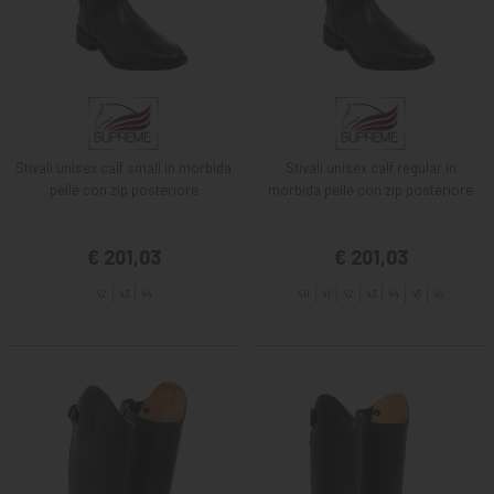
Stivali unisex calf small in morbida
Stivali unisex calf regular in
pelle con zip posteriore
morbida pelle con zip posteriore
€ 201,03
€ 201,03
42
43
44
40
41
42
43
44
45
46