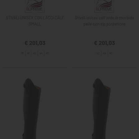
STIVALI UNISEX CON LACCI CALF
Stivali unisex calf wide in morbida
SMALL
pelle con zip posteriore
€ 201,03
€ 201,03
38
41
42
44
45
42
44
45