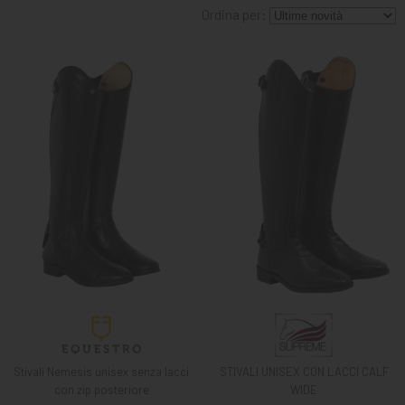
MANGIMI
Ordina per:
CAVALIERE
PET
GIFT
CARD
ARTICOLI
IN
PROMOZIONE
BRAND
Stivali Nemesis unisex senza lacci
STIVALI UNISEX CON LACCI CALF
con zip posteriore
WIDE