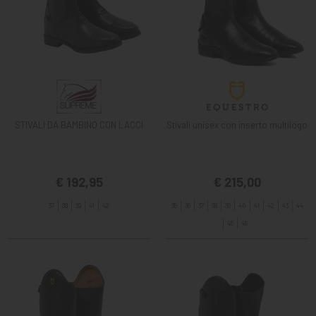
STIVALI DA BAMBINO CON LACCI
Stivali unisex con inserto multilogo
€ 192,95
€ 215,00
37
38
39
41
42
35
36
37
38
39
40
41
42
43
44
45
46