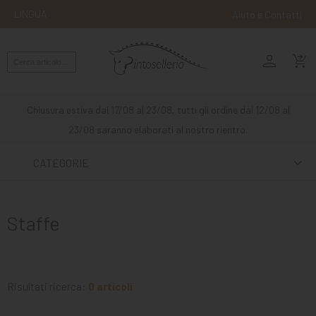
LINGUA
Aiuto e Contatti
person
MONTA
shopping_cart_checkout
INGLESE
MONTA
Chiusura estiva dal 17/08 al 23/08, tutti gli ordine dal 12/08 al
WESTERN
23/08 saranno elaborati al nostro rientro.
ATTACCHI
CATEGORIE
ALTRE
MONTE
Staffe
CURA
DEL
CAVALLO
Risultati ricerca:
0 articoli
SCUDERIA