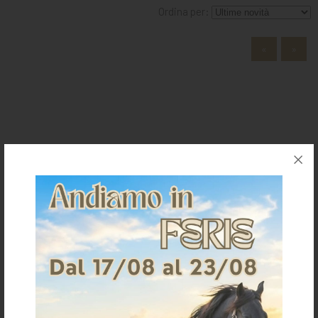
MANGIMI
Ordina per:
CAVALIERE
«
»
PET
GIFT
CARD
ARTICOLI
La Selleria
IN
PROMOZIONE
BRAND
Home
Chi siamo
Dove siamo
Contatti