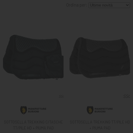
MANGIMI
Ordina per:
CAVALIERE
PET
GIFT
CARD
ARTICOLI
IN
PROMOZIONE
BRAND
SOTTOSELLA TREKKING C/TASCHE
SOTTOSELLA TREKKING TT/PILE HD
TT/PILE HD + PIUMA PAD
+ PIUMA PAD