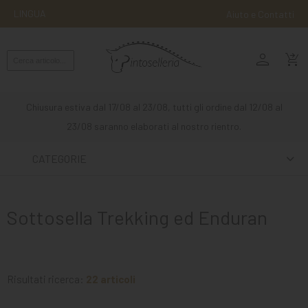
LINGUA
Aiuto e Contatti
person
MONTA
shopping_cart_checkout
INGLESE
MONTA
Chiusura estiva dal 17/08 al 23/08, tutti gli ordine dal 12/08 al
WESTERN
23/08 saranno elaborati al nostro rientro.
ATTACCHI
CATEGORIE
ALTRE
MONTE
Sottosella Trekking ed Enduran
CURA
DEL
CAVALLO
Risultati ricerca:
22 articoli
SCUDERIA