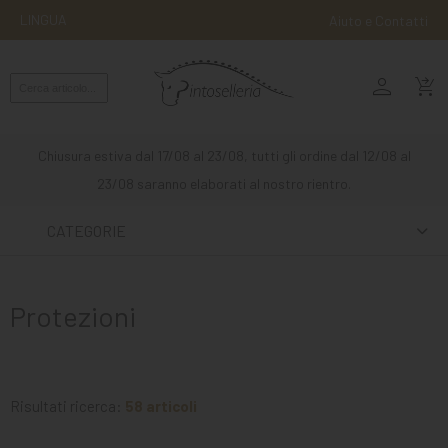
LINGUA
Aiuto e Contatti
person
MONTA
shopping_cart_checkout
INGLESE
MONTA
Chiusura estiva dal 17/08 al 23/08, tutti gli ordine dal 12/08 al
WESTERN
23/08 saranno elaborati al nostro rientro.
ATTACCHI
CATEGORIE
ALTRE
MONTE
Protezioni
CURA
DEL
CAVALLO
Risultati ricerca:
58 articoli
SCUDERIA