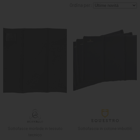
MANGIMI
Ordina per:
CAVALIERE
PET
GIFT
CARD
ARTICOLI
IN
PROMOZIONE
BRAND
Sottofasce morbide in tessuto
Sottofascia in cotone imbottiti
tecnico