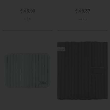
€ 45,90
€ 48,37
L
M
one size