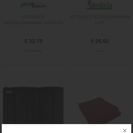
SOTTOFASCE
SOTTOFASCE FELTRO/GOMMAPIUMA
SPUGNA/GOMMAPIUMA 34x45 (4 PZ)
(4 PZ)
€ 32,73
€ 26,50
TAGLIA UNICA
one size