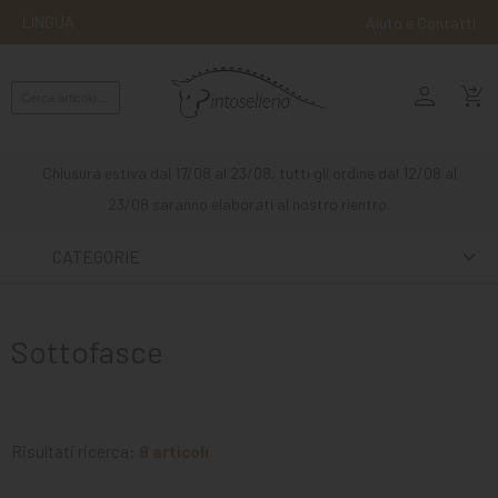
LINGUA
Aiuto e Contatti
person
MONTA
shopping_cart_checkout
INGLESE
MONTA
Chiusura estiva dal 17/08 al 23/08, tutti gli ordine dal 12/08 al
WESTERN
23/08 saranno elaborati al nostro rientro.
ATTACCHI
CATEGORIE
ALTRE
MONTE
Sottofasce
CURA
DEL
CAVALLO
Risultati ricerca:
9 articoli
SCUDERIA