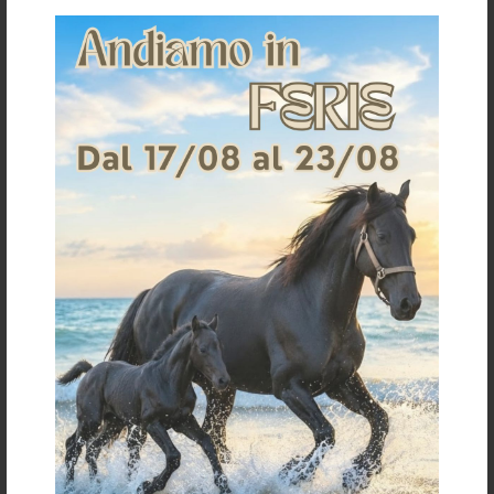
SOTTOFASCE COTONE GRANDI (4 PZ)
SOTTOFASCE COTONE (4 PZ)
€ 40,80
€ 30,00
one size
one size