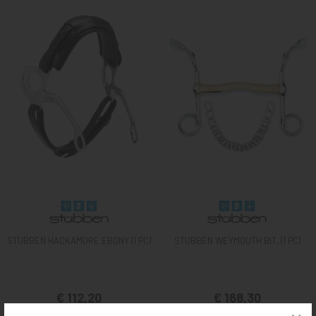
STUBBEN HACKAMORE EBONY (1 PC)
STUBBEN WEYMOUTH BIT, (1 PC)
€ 112,20
€ 168,30