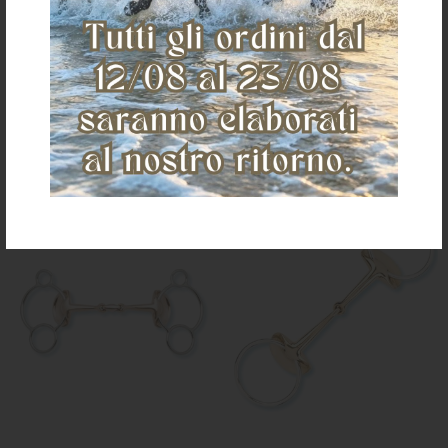
THICKNESS 16MM, CHEEKS 14,5MM (1
GAG, (1 PC)
PC)
€ 142,80
€ 130,05
size 12,5 cm
size 12,5 cm