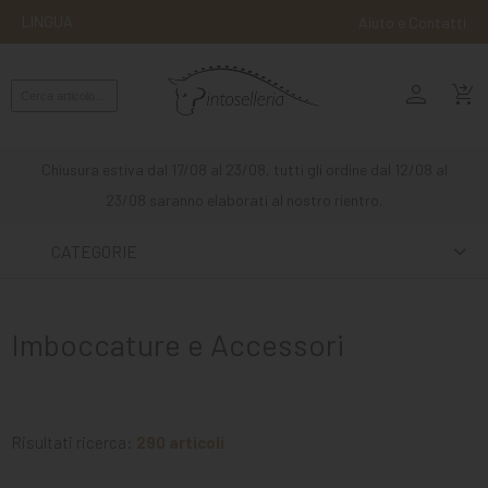
LINGUA
Aiuto e Contatti
person
MONTA
shopping_cart_checkout
INGLESE
MONTA
Chiusura estiva dal 17/08 al 23/08, tutti gli ordine dal 12/08 al
WESTERN
23/08 saranno elaborati al nostro rientro.
ATTACCHI
CATEGORIE
ALTRE
MONTE
Imboccature e Accessori
CURA
DEL
CAVALLO
Risultati ricerca:
290 articoli
SCUDERIA