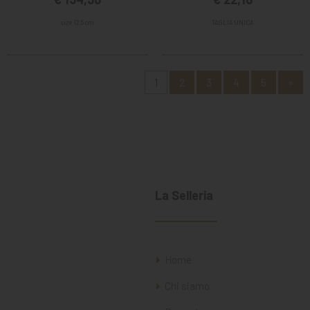
size 12,5 cm
TAGLIA UNICA
1
2
3
4
5
»
La Selleria
Home
Chi siamo