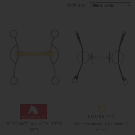
MANGIMI
Ordina per:
CAVALIERE
PET
GIFT
CARD
ARTICOLI
IN
PROMOZIONE
BRAND
MORSO AMERICAN HAPPY INTERO
Montante elevatore per filetto in
RIBB
corda