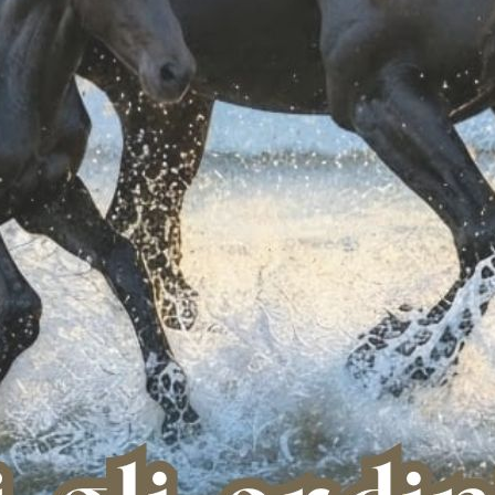
ti anche per finalità di profilazione (quali analisi dei dati trasmessi e
state dagli utenti medesimi) esclusivamente nel caso in cui l’Intere
all'Interessato preliminarmente al trattamento stesso, il quale è revo
DPR)
 quelli particolari/sensibili (Art 9 GDPR) o giudiziari (Art 10 GDPR) sara
lenti, da parte di sistemi software che effettuano una verifica in m
vo comporterà l’impossibilità di effettuare la transazione; l'Interessa
 motivando le proprie ragioni contattandoci al numero 3408349078
 a differenza dei dati necessari per la corretta esecuzione della prest
 soggetti giuridicamente in grado, sulla base della normativa nazionale 
 propri servizi, attua misure di prevenzione a tutela del suo legittimo int
tti, la correttezza dei dati identificativi dei documenti di identità ri