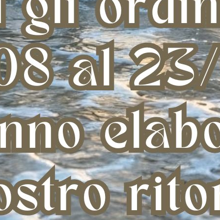
 GDPR)
iene principalmente nei confronti di terzi e/o destinatari la cui attiv
ighi di legge, quali gli Adempimenti amministrativi, contabili e conne
abili del trattamento il rispetto di misure di sicurezza eguali a quelle 
nnessi alla prestazione richiesta.
si nei quali non è applicato il GDPR (paesi extra UE) salvo specifiche in
nso.
 fornisca i suoi dati identificati come necessari ai fini dell'es