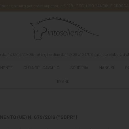
izione gratuita per ordini superiori a € 129 - ESCLUSO MANGIMI E CROCCA
 dal 17/08 al 23/08, tutti gli ordine dal 12/08 al 23/08 saranno elaborati al
 MONTE
CURA DEL CAVALLO
SCUDERIA
MANGIMI
C
BRAND
MENTO (UE) N. 679/2016 ("GDPR")