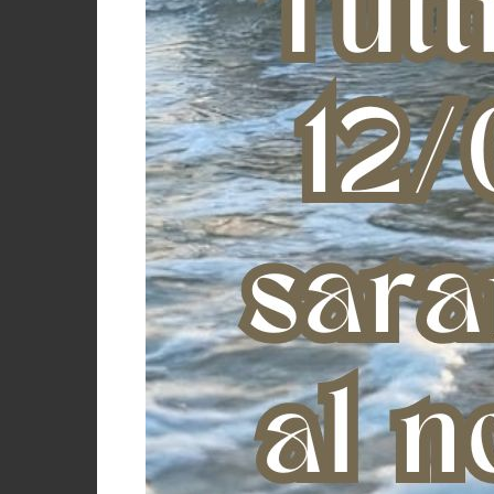
Comunicazione dei dati a terzi (art. 13, 1° comma
La comunicazione dei dati personali dell'Interessato avv
rapporto instaurato e per rispondere a determinati obbl
gestione di incassi.
Il Titolare impone ai Terzi propri fornitori e ai Respons
perimetro di azione del Responsabile ai trattamenti co
Il Titolare non trasferisce i tuoi dati personali in pae
informato e se necessario verrà richiesto il tuo conse
PARTE 3
Che cosa succede nel caso in cui l'Interessato non
lett. e GDPR)