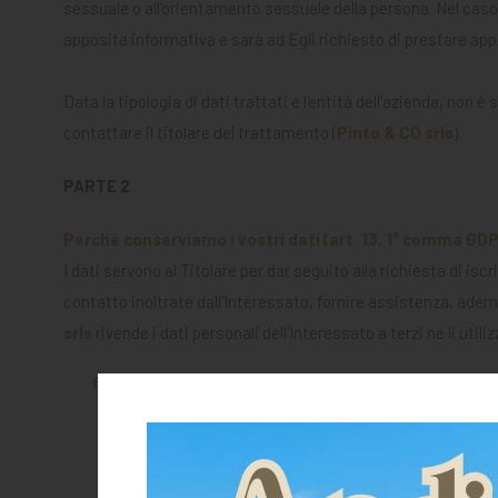
sessuale o all'orientamento sessuale della persona. Nel caso 
apposita informativa e sarà ad Egli richiesto di prestare ap
Data la tipologia di dati trattati e l'entità dell'azienda, no
contattare il titolare del trattamento (
Pinto & CO srls
).
PARTE 2
Perché conserviamo i vostri dati (art. 13, 1° comma GD
I dati servono al Titolare per dar seguito alla richiesta di is
contatto inoltrate dall'Interessato, fornire assistenza, ademp
srls
rivende i dati personali dell'Interessato a terzi né li utili
l'iscrizione anagrafica e le richieste di contatto e/o d
alla richiesta di iscrizione anagrafica, alla gestione d
derivante.
Base giuridica di tali trattamenti è l'adempimento delle 