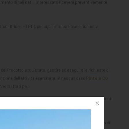
mento di tali dati, l'Interessato riceverà preventivamente
ction Officier – DPO), per ogni informazione o richiesta
/o del Prodotto acquistato, gestire ed eseguire le richieste di
funzione dell'attività esercitata. In nessun caso
Pinto & CO
anno trattati per:
to avviene per dar corso alle attività preliminari e conseguenti
formativo, nonché per l'adempimento di ogni altro obbligo
ontatto e/o di invio di materiale informativo ed il rispetto di