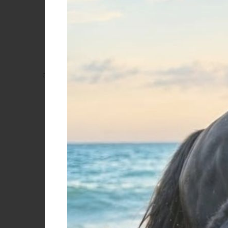
qualora l'Interessato non abbia revocato il
qualora, nel caso in cui il trattamento si s
2010;
Base giuridica di tali trattamenti è il consenso presta
momento (vedasi Sezione III).
la sicurezza informatica
Il Titolare, in linea con quanto previsto dal Considerand
in misura strettamente necessaria e proporzionata per g
a un dato livello di sicurezza, a eventi imprevisti o atti
trasmessi.
Il Titolare informerà prontamente gli Interessati, qualor
relativo alle notifiche di violazione di dati personali.
Base giuridica di tali trattamenti è il rispetto di obbli
sicurezza delle sedi e sistemi aziendali