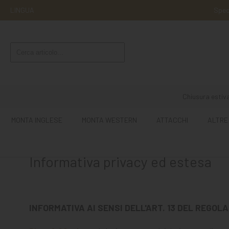
LINGUA
Sped
MONTA
INGLESE
MONTA
WESTERN
Chiusura estiva
ATTACCHI
MONTA INGLESE
MONTA WESTERN
ATTACCHI
ALTRE
ALTRE
MONTE
Informativa privacy ed estesa
CURA
DEL
CAVALLO
INFORMATIVA AI SENSI DELL'ART. 13 DEL REGOLA
SCUDERIA