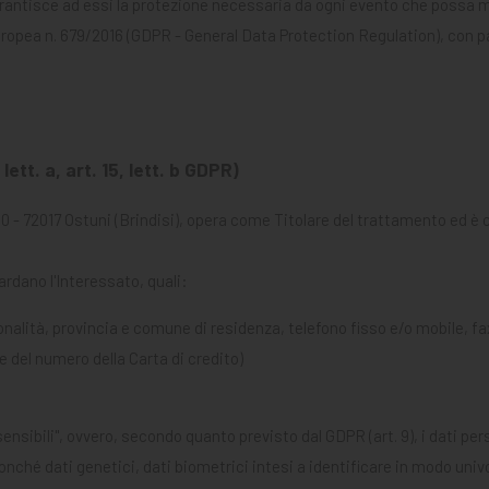
arantisce ad essi la protezione necessaria da ogni evento che possa met
pea n. 679/2016 (GDPR - General Data Protection Regulation), con parti
ett. a, art. 15, lett. b GDPR)
72017 Ostuni (Brindisi), opera come Titolare del trattamento ed è conta
ardano l'Interessato, quali:
nalità, provincia e comune di residenza, telefono fisso e/o mobile, fax,
 del numero della Carta di credito)
ensibili", ovvero, secondo quanto previsto dal GDPR (art. 9), i dati pers
onché dati genetici, dati biometrici intesi a identificare in modo univoc