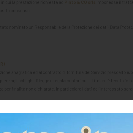
in cui la prestazione richiesta ad
Pinto & CO srls
imponesse il tratta
posito consenso.
n è stato nominato un Responsabile della Protezione dei dati (Data Prote
PR)
crizione anagrafica ed al contratto di fornitura del Servizio prescelto e
iere agli obblighi di legge e regolamentari cui il Titolare è tenuto in 
zza per finalità non dichiarate. In particolare i dati dell’Interessato sar
i materiale informativo Il trattamento dei dati personali dell’Interessa
elle richieste di informazioni e di contatto e/o di invio di materiale in
prestazioni inerenti alla richiesta di iscrizione, di informazioni e di c