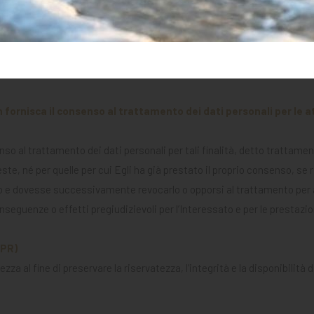
saria per dar seguito alle prestazioni richieste nonché all'erogazione d
o non fornisca i dati personali espressamente previsti come necessari a
a gestione delle prestazioni richieste e/o del contratto e dei Servizi/
n fornisca il consenso al trattamento dei dati personali per le
enso al trattamento dei dati personali per tali finalità, detto trattam
ste, né per quelle per cui Egli ha già prestato il proprio consenso, se 
nso e dovesse successivamente revocarlo o opporsi al trattamento per 
onseguenze o effetti pregiudizievoli per l’Interessato e per le prestazio
DPR)
ezza al fine di preservare la riservatezza, l'integrità e la disponibilità 