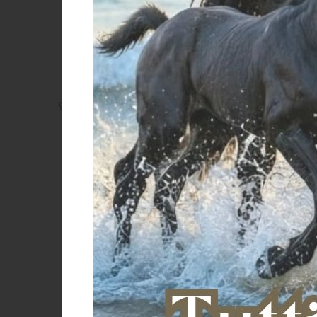
la profilazione
I dati personali dell'Interessato potranno essere tratta
e/o proposte commerciali in linea con le scelte manife
giuridica di tali trattamenti è il consenso prestato d
(vedasi Sezione III).
la prevenzione delle frodi (considerando 47 e art. 22 G
i dati personali dell'interessato, ad esclusione di
monitoraggio e prevenzione di pagamenti fraudo
Servizi/Prodotti;
il superamento di tali controlli con esito negati
una spiegazione ovvero contestare la decisione
i dati personali raccolti ai soli fini antifrode,
delle fasi di controllo. h) la tutela dei minori
I Servizi/Prodotti offerti dal Titolare sono riservati a
Il Titolare, al fine di prevenire l'accesso illegittimo ai
verifiche, quando necessario per specifici Servizi/Prodo