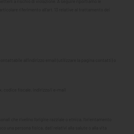
terli a rischio di violazione. A seguire riportiamo le
colare riferimento all'art. 13 relative al trattamento dei
ttabile all'indirizzo email (utilizzare la pagina contatti) o
 codice fiscale, indirizzo/i e-mail
onali che rivelino l'origine razziale o etnica, l'orientamento
o una persona fisica, dati relativi alla salute o alla vita