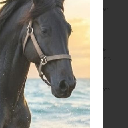
scritto al registro delle opposizioni di cui al D.P.R. n. 178/
evocabile dall'interessato liberamente ed in qualsiasi
natari), i dati personali dell’Interessato relativi al traffico
acità di una rete o di un sistema d'informazione di resistere,
tegrità e la riservatezza dei dati personali conservati o
 gli obblighi derivanti da quanto previsto dall'art. 33 del GDPR
nti inerenti a finalità di tutela del patrimonio aziendale e