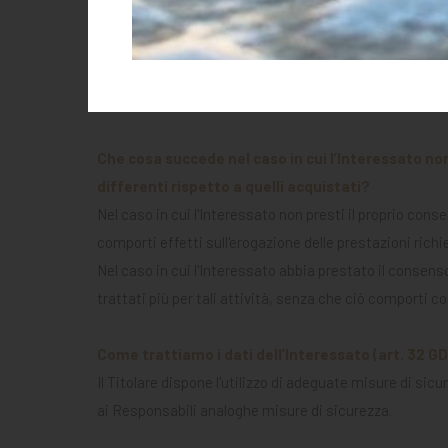
La raccolta ed il trattamento dei dati personali è neces
ve ne fosse la necessità/esigenza. Qualora l'Interessat
Titolare non potrà dar seguito ai trattamenti legati all
dipendono.
Che cosa succede nel caso in cui l’Interessato no
differenti rispetto a quelli acquistati?
Nel caso in cui l'Interessato non presti il proprio cons
comporti effetti sull'erogazione delle prestazioni richie
Nel caso in cui l'Interessato abbia prestato il conse
trattati più per tali attività, senza che ciò comporti c
Come trattiamo i dati dell’Interessato (art. 32 G
Il Titolare dispone l'utilizzo di adeguate misure di sicur
ai Responsabili analoghe misure di sicurezza.