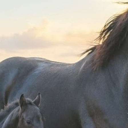
 suo consenso per l’utilizzo dei dati;
volga mediante contatto con operatore telefonico, l’Interessato non sia i
to dall'Interessato preliminarmente al trattamento stesso, il quale è r
o 49 del GDPR, tratta, anche per mezzo dei suoi fornitori (terzi e/o desti
arantire la sicurezza delle reti e dell'informazione, vale a dire la cap
 illeciti o dolosi che compromettano la disponibilità, l'autenticità, l'in
a sussista un particolare rischio di violazione dei loro dati fatti salvi
ghi di legge ed il legittimo interesse del Titolare ad effettuare trattame