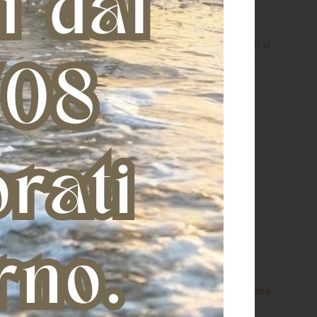
ità è necessaria per l'espletamento delle attività inerenti al
ssi alla prestazione contrattuale, eerogazione di servizi,
adottate nei confronti dell'Interessato restringendo il
dicazioni contrarie per le quali verrai preventivamente
ecuzione della prestazione richiesta? (Art. 13, 2° comma,