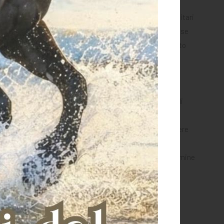
 dei Servizi/Prodotti prescelti, proporre messaggi pubblicitari
ssato abbia fornito un consenso esplicito e informato. Base
cabile dall'Interessato liberamente ed in qualsiasi momento
nno trattati per consentire controlli con finalità di
odo automatizzato e preliminarmente alla negoziazione di
to potrà in ogni caso esprimere la propria opinione, ottenere
azione richiesta , saranno immediatamente cancellati al termine
di riferimento, di concludere obbligazioni contrattuali.
eresse, quale il controllo del codice fiscale e/o altre
lasciati dalle autorità competenti.