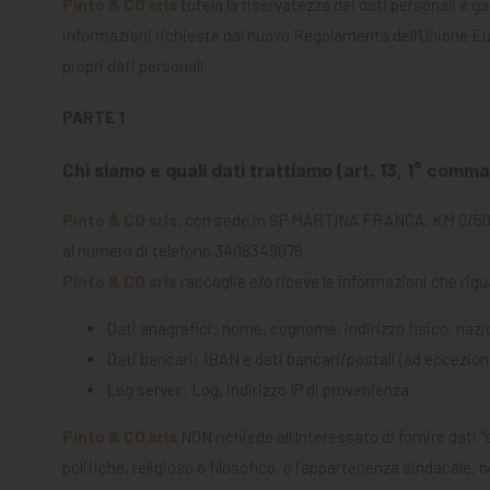
Pinto & CO srls
tutela la riservatezza dei dati personali e g
MANGIMI
informazioni richieste dal nuovo Regolamento dell'Unione Euro
CAVALIERE
propri dati personali.
PET
PARTE 1
GIFT
Chi siamo e quali dati trattiamo (art. 13, 1° comma l
CARD
Pinto & CO srls
, con sede in SP MARTINA FRANCA, KM 0/500 - 
ARTICOLI
al numero di telefono 3408349078.
IN
Pinto & CO srls
raccoglie e/o riceve le informazioni che rigu
PROMOZIONE
Dati anagrafici: nome, cognome, indirizzo fisico, nazio
Dati bancari: IBAN e dati bancari/postali (ad eccezione
Log server: Log, indirizzo IP di provenienza
Pinto & CO srls
NON richiede all'Interessato di fornire dati "s
politiche, religioso o filosofico, o l'appartenenza sindacale, n