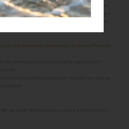
el Servizio e/o alla fornitura del Prodotto richiesto qualora
ll'interno del modulo d'ordine o del modulo di iscrizione, il
 Prodotti ad esso collegati, né agli adempimenti che da essi
 attività di promozione commerciale su Servizi/Prodotti
ento non avverrà per le finalità medesime, senza che ciò
richiesto.
attività di promozione commerciale, i suoi dati non saranno
ni richieste.
di dati personali dell’Interessato e impone ai terzi fornitori e