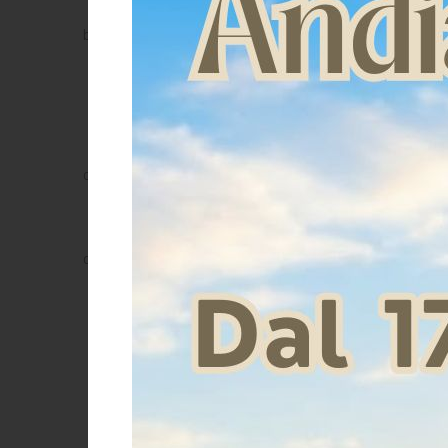
obblighi di legge.
la gestione del rapporto contrattuale (qualora vi fosse 
preliminari e conseguenti all’acquisto di un Servizio e/
acquistato, la relativa fatturazione e la gestione del p
prevenzione delle frodi nonché l'adempimento di ogni a
Base giuridica di tali trattamenti è l'adempimento delle 
le attività promozionali su Servizi/Prodotti analoghi a
Il titolare del trattamento, anche senza un tuo esplicito
limitatamente al caso in cui si tratti di Servizi/Prodo
le attività di promozione commerciale su Servizi/Prodot
finalità di promozione commerciale, per indagini e rice
oppone a questo.
Tale trattamento può avvenire, in modo automatizzato
e-mail
sms
contatto telefonico e può essere svolto: