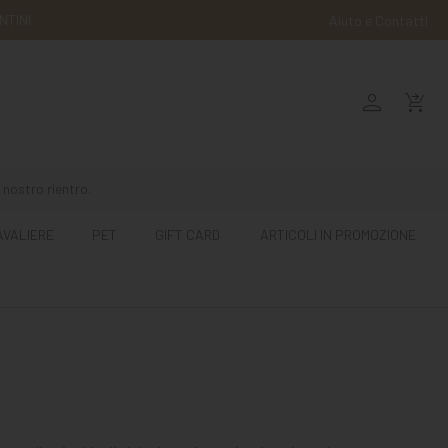
NTINI
Aiuto e Contatti
person
shopping_cart_checkout
 nostro rientro.
AVALIERE
PET
GIFT CARD
ARTICOLI IN PROMOZIONE