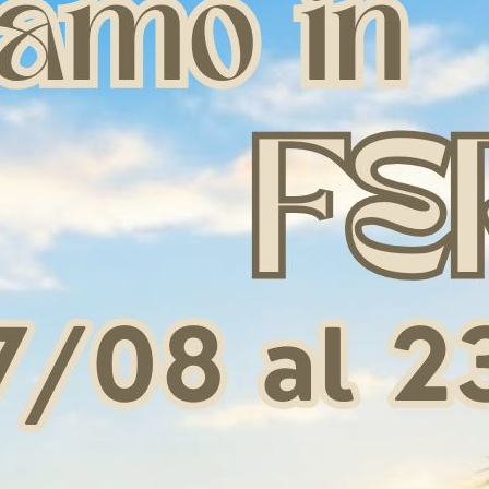
un contratto e/o uno scambio di servizi) Il trattamento dei dati persona
o di un Prodotto, la gestione del relativo ordine, l'erogazione del Servi
agamento, la trattazione dei reclami e/o delle segnalazioni al servizio 
ltro obbligo derivante dal contratto.
prestazioni inerenti il rapporto contrattuale ed il rispetto di obblighi 
 quelli acquistati dall’Interessato, qualora ve ne fossero (Considerand
 consenso, potrà utilizzare i dati di contatto comunicati dall'Interessat
tti analoghi a quelli oggetto della vendita, a meno che l’Interessato n
ti differenti rispetto a quelli acquistati dall'Interessato I dati perso
rche di mercato con riguardo a Servizi/Prodotti che il Titolare offre so
, con le seguenti modalità: