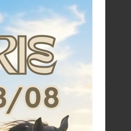
li dell'Interessato avviene per dar corso alle attività
zio stesso e/o la produzione e/o la spedizione del Prodotto
di assistenza e l’erogazione dell'assistenza stessa, la
di legge.
o 47 GDPR)
o, ai fini di vendita diretta di propri Servizi/Prodotti,
on si opponga esplicitamente.
nali dell’Interessato potranno essere trattati anche per
lo se l'Interessato ha autorizzato il trattamento e non si