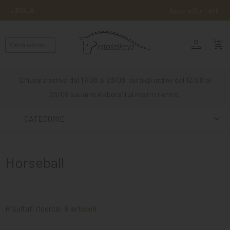
LINGUA
Aiuto e Contatti
person
MONTA
shopping_cart_checkout
INGLESE
MONTA
Chiusura estiva dal 17/08 al 23/08, tutti gli ordine dal 12/08 al
WESTERN
23/08 saranno elaborati al nostro rientro.
ATTACCHI
CATEGORIE
ALTRE
MONTE
Horseball
CURA
DEL
CAVALLO
Risultati ricerca:
6 articoli
SCUDERIA