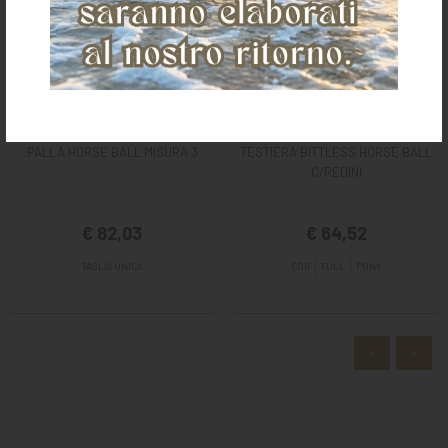
PALLA HORSE BALL MISURA 3
TESTIERA BITTLESS HORSE BALL
C/REDINI
€ 82,03
€ 64,52
TAGLIA UNICA
COB
FULL
PONY
«
»