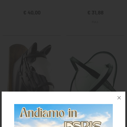
€ 40,00
€ 31,88
FULL