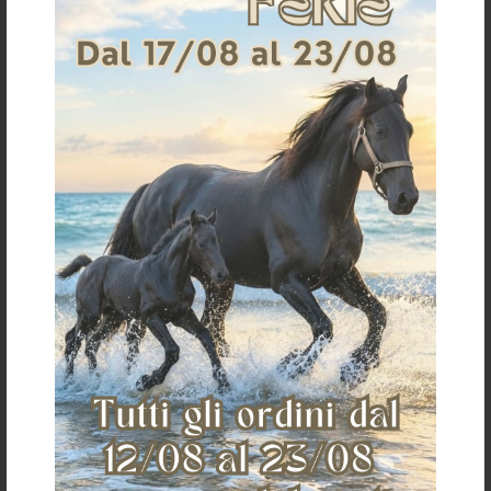
TESTIERA BIOTHANE HORSE BALL
PALLA HORSE BALL MISURA 4
C/REDINI
€ 114,67
€ 84,06
COB
FULL
PONY
TAGLIA UNICA