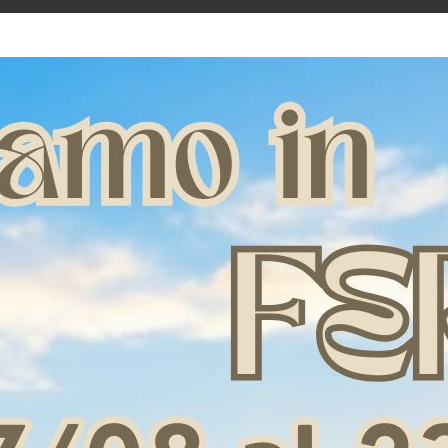
A WESTERN BARREL
SOTTOSELLA WESTERN BARREL
SOTTOS
PA NEW DESIGN
TT+SYMPA
NAV