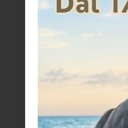
€
Brand
Burioni