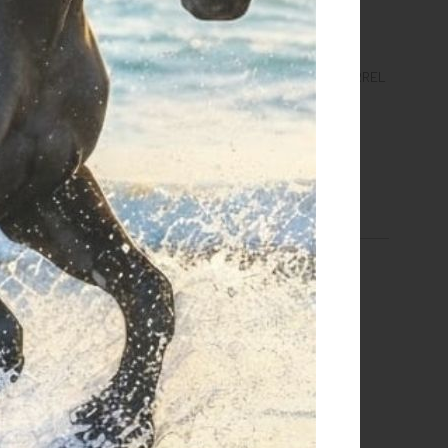
ELLA WESTERN BARREL
SOTTOSELLA WESTERN BARREL
PILE/PURA LANA
NAVAJO SINTETICO
€ 66,22
€ 48,45