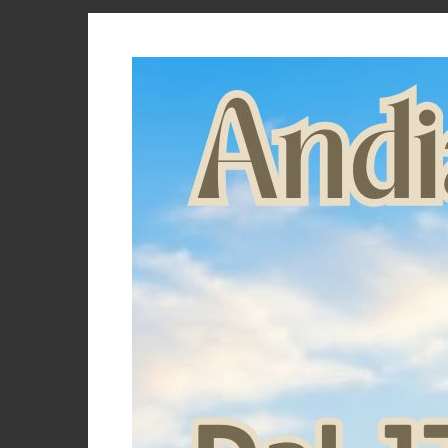
MANGIMI
CAVALIERE
PET
Saldi
GIFT
Mostra solo articoli in saldo
CARD
ARTICOLI
IN
PROMOZIONE
Categorie
Compensatori
Sottosella
Sottosella Barrel
SOTTOSELL
TT+SYM