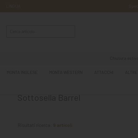
LINGUA
Sped
MONTA
INGLESE
MONTA
WESTERN
Chiusura estiva
ATTACCHI
MONTA INGLESE
MONTA WESTERN
ATTACCHI
ALTRE
ALTRE
MONTE
Sottosella Barrel
CURA
DEL
CAVALLO
Risultati ricerca:
9 articoli
SCUDERIA