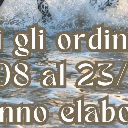
A WESTERN BARREL
O/PURA LANA
 68,00