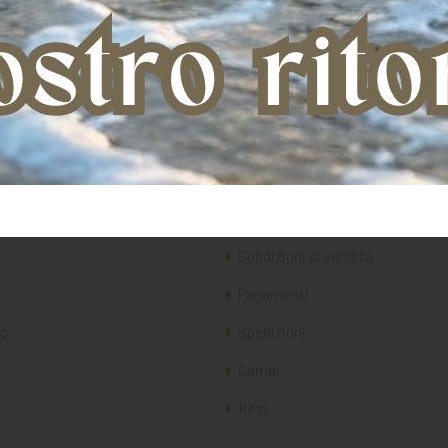
a
Servizio clienti
Condizioni di vendita
Pagamenti
o
Spedizioni
Cambi
Resi