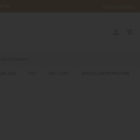
NTINI
Aiuto e Contatti
person
shopping_cart_checkout
 nostro rientro.
AVALIERE
PET
GIFT CARD
ARTICOLI IN PROMOZIONE