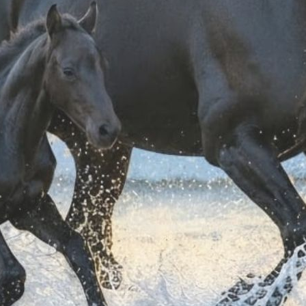
A WESTERN BARREL
SOTTOSELLA WESTERN BARREL
SOTTOS
RA LANA SUDISTA
NAVAJO/PURA LANA USA
€ 61,12
€ 61,12
AGLIA UNICA
TAGLIA UNICA