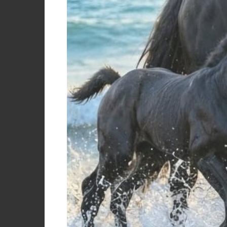
SOTTOSELL
NAVAJO/PU
Prezzo
T
Taglia
TAGLIA
UNICA