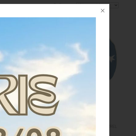
Ordina per:
ELLA WESTERN BARREL
SOTTOSELLA WESTERN BARREL
AJO SINTETICO USA
PILE/PURA LANA USA