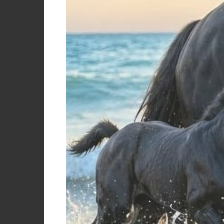
Size 140-
Size 152
Size 16
Size 4
155cm
cm
years
years
Size 45
Size 6
Size 8
TAGLIA
grammi
years
years
UNICA
X6 - 8
X6a -
X7 - 10
X7a -
years
158/167
years
168/177
cm
cm
X8 - 12
X8a -
X9 - 14
XL
years
178/187
years
PARASCHIEN
cm
SOFT ACTIVE
XL
XS
XXL
XXS
S
€
Colore
206-black/yellow
BIANCO