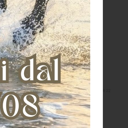
PETTO PROTETTIVO
CORPETTO PROTETTIVO
STIC FLEX FIT SLIM 22
BALLISTIC FLEX FIT REGULAR 22
€ 244,00
€ 244,00
XS
XXS
S
XL
S