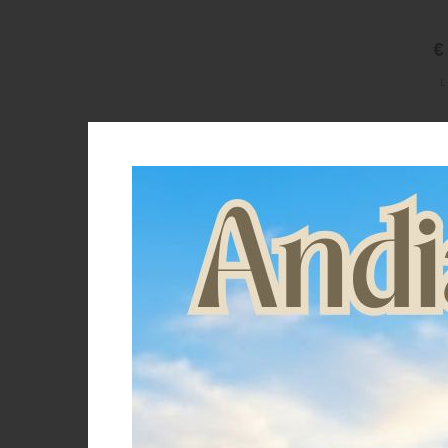
€
L
Brand
Equestro
Kerbl
Komperdell
Pro-Tech
Professionals Choice
SEAVER
Segura