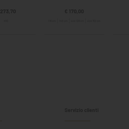
 273,70
€ 170,00
XXS
116 cm
140 cm
size 128 cm
size 152 cm
a
Servizio clienti