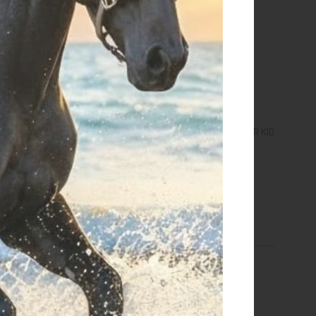
OTECTOR VEST PRO
GILET AIRBAG C-PROTECT AIR KID
€ 294,95
€ 450,00
L
M
size 140-155cm