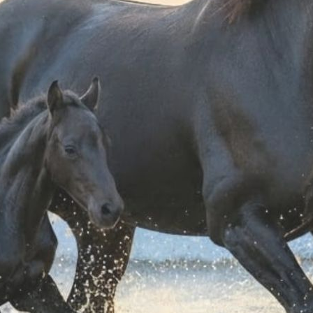
A ZANDONA ADULTO
PARASCHIENA ZANDONA ADULTO
PR
 VEST PRO X6 CHIC
SOFT ACTIVE VEST PRO X6 2018
PLANTS
 135,91
€ 144,41
S
XS
L