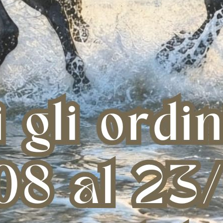
RTRIDGE 60CC
CO2 CARTRIDGE 50CC
COR
BALLI
 25,49
€ 28,00
AGLIA UNICA
TAGLIA UNICA