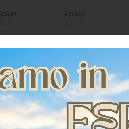
 439,00
€ 398,00
XS
XXS
M
XS
XXS
-2%