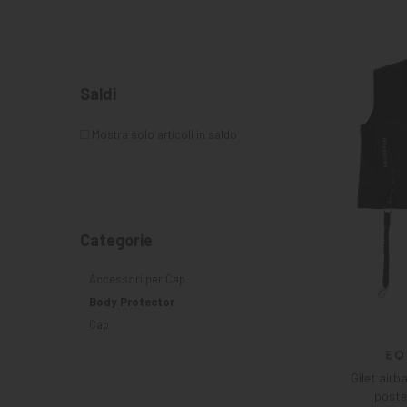
MANGIMI
CAVALIERE
PET
Saldi
GIFT
Mostra solo articoli in saldo
CARD
ARTICOLI
IN
PROMOZIONE
Categorie
Accessori per Cap
Body Protector
Cap
Gilet airb
poster