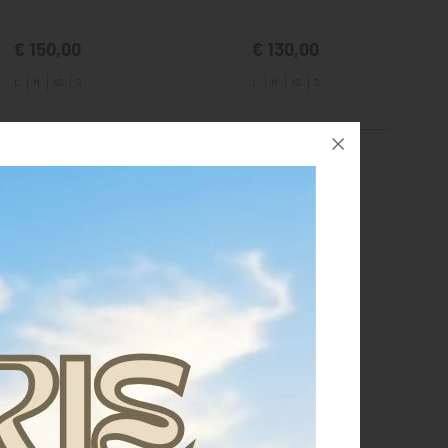
€ 150,00
€ 130,00
L
M
XS
S
L
M
XS
S