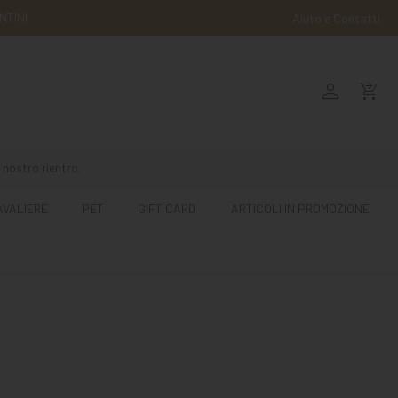
NTINI
Aiuto e Contatti
person
shopping_cart_checkout
 nostro rientro.
AVALIERE
PET
GIFT CARD
ARTICOLI IN PROMOZIONE