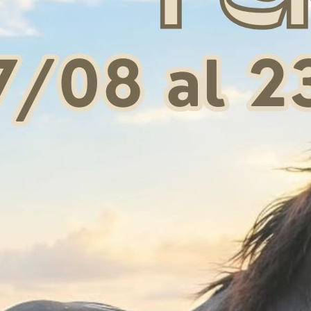
VEST ULTRA FIT
RICARICA CO2 CARTRIDGE
SAF
 357,00
€ 30,00
M
24g
33g
L