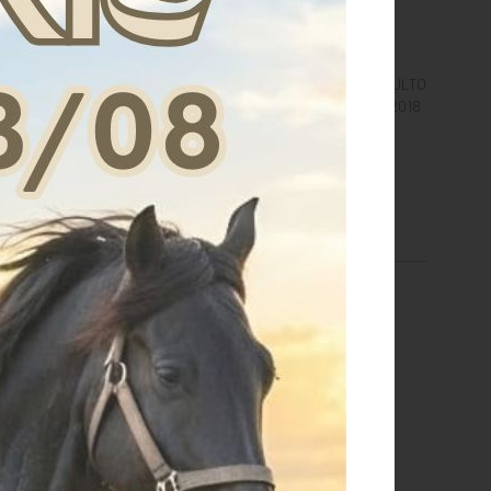
E FIT AIRBAG VEST
PARASCHIENA ZANDONA ADULTO
SOFT ACTIVE VEST PRO X7 2018
€ 550,00
€ 144,41
€ 540,00
M
S
XL
XS
XXS
L
XS