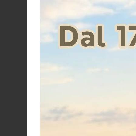
Stubben
Supreme
SWING
SAFETY 
Zandonà
Prezzo
€
Taglia
116 cm
140 cm
24g
33g
L
L
M
S
Size 10
Size 12
Size 128
Size 14
years
years
cm
years