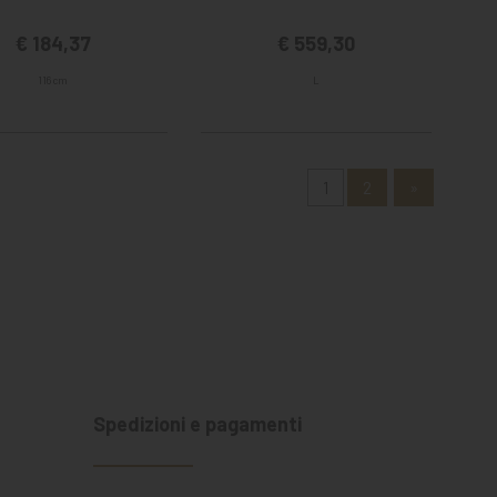
€ 184,37
€ 559,30
116 cm
L
1
2
»
Spedizioni e pagamenti