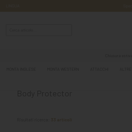
LINGUA
Sped
MONTA
INGLESE
MONTA
WESTERN
Chiusura estiva
ATTACCHI
MONTA INGLESE
MONTA WESTERN
ATTACCHI
ALTRE
ALTRE
MONTE
Body Protector
CURA
DEL
CAVALLO
Risultati ricerca:
33 articoli
SCUDERIA