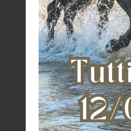
BLU NAVY
BLU
GIALLO
K208-lime
K209-pink
LILLA
NERO
NERO
NERO/CARBONE
CO2 CA
€
T