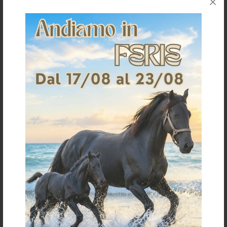
COB
FULL
SOTTOSELLA DRESSAGE
Sottosella da dressage sagomato