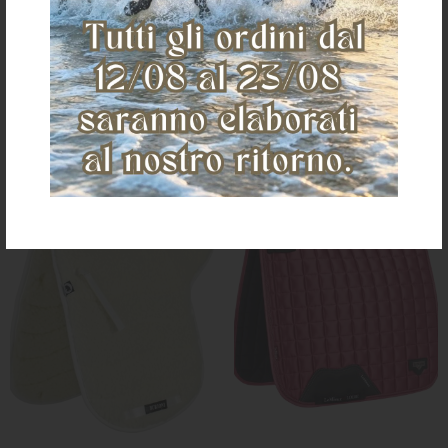
TTECH+SYMPA
in cotone
€ 99,88
€ 43,00
FULL
size pony/cob