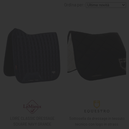
MANGIMI
Ordina per:
CAVALIERE
PET
GIFT
CARD
ARTICOLI
IN
PROMOZIONE
BRAND
LOIRE CLASSIC DRESSAGE
Sottosella da dressage in tessuto
SQUARE NAVY GRANDE
tecnico con logo in strass