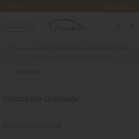
LINGUA
Aiuto e Contatti
person
MONTA
shopping_cart_checkout
INGLESE
MONTA
Chiusura estiva dal 17/08 al 23/08, tutti gli ordine dal 12/08 al
WESTERN
23/08 saranno elaborati al nostro rientro.
ATTACCHI
CATEGORIE
ALTRE
MONTE
Sottosella Dressage
CURA
DEL
CAVALLO
Risultati ricerca:
48 articoli
SCUDERIA