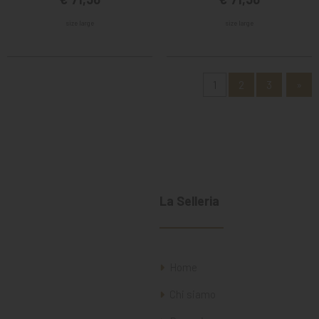
size large
size large
1
2
3
»
La Selleria
Home
Chi siamo