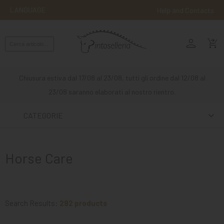
LANGUAGE
Help and Contacts
person
ENGLISH
shopping_cart_checkout
RIDING
WESTERN
Chiusura estiva dal 17/08 al 23/08, tutti gli ordine dal 12/08 al
RIDING
23/08 saranno elaborati al nostro rientro.
ATTACKS
CATEGORIE
OTHER
MOUNTS
Horse Care
HORSE
CARE
STABLE
Search Results:
292 products
MANGIMI