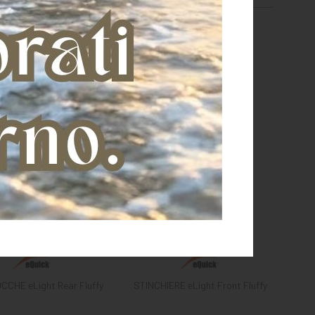
CHE eLight Rear Fluffy
STINCHIERE eLight Front Fluffy