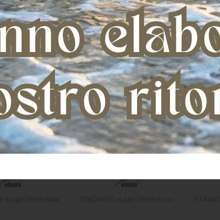
Light Glitter Rear
STINCHIERE eLight Glitter Front
PARANOC