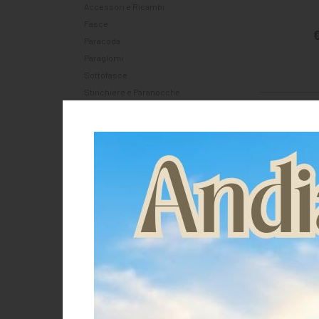
Accessori e Ricambi
Fasce
€
Paracoda
Paraglomi
Sottofasce
Stinchiere e Paranocche
Selle e Accessori
Sottopancia e Accessori
Sottosella e Accessori
Staffe e Staffili
Brand
Acavallo
Burioni
Davis
Equestro
eQuick
Lami-Cell