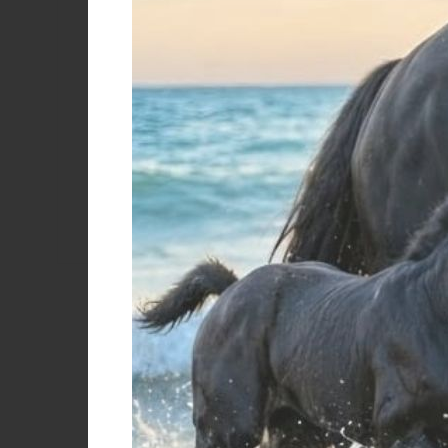
Color
Paratendini
€
C