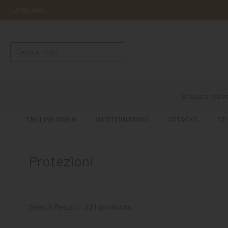
LANGUAGE
ENGLISH
RIDING
WESTERN
RIDING
Chiusura estiva
ATTACKS
ENGLISH RIDING
WESTERN RIDING
ATTACKS
OT
OTHER
MOUNTS
Protezioni
HORSE
CARE
STABLE
Search Results:
221 products
MANGIMI