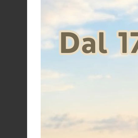
LeMieux
Pro-Tech
Supreme
CARBON PRO
Umbria Equitazione
Zandonà
Price
€
Size