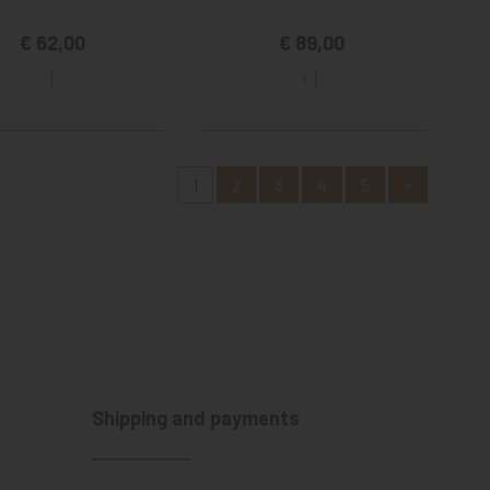
€ 62,00
€ 89,00
L
1
2
3
4
5
»
Shipping and payments