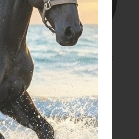
RBON CHIC fetlock
PARANOCCHE NEOPRENE
CHIUSURA IN VELCRO
€ 155,00
€ 58,00
FULL