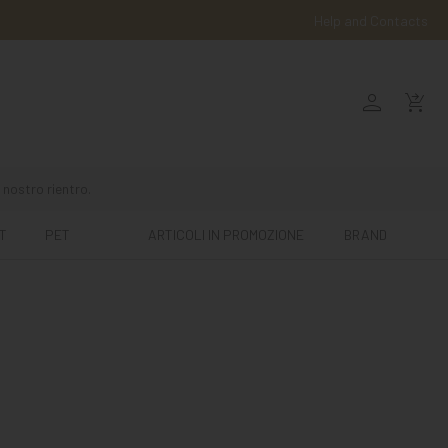
Help and Contacts
person
shopping_cart_checkout
 nostro rientro.
T
PET
ARTICOLI IN PROMOZIONE
BRAND