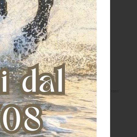
OCCHE eCarbon Shock
STINCHIERE eCarbon Shock Front
Rear
€ 134,00
€ 154,00
L
L