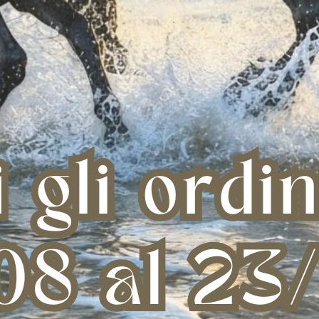
E eAirshock Rear
STINCHIERE eAirshock Front
PARAN
 118,50
€ 189,00
L