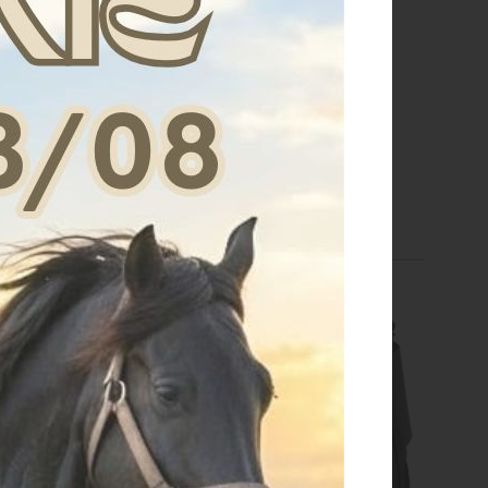
added cotton soft
ELITE AIR FELTLOCK
underbandages
€ 45,90
€ 193,00
S