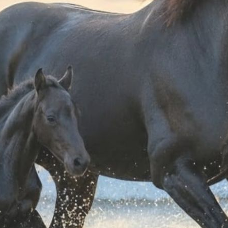
 neoprene a sgancio
CARBON CHIC tendon
CA
rapido
 96,00
€ 191,00
OB
FULL