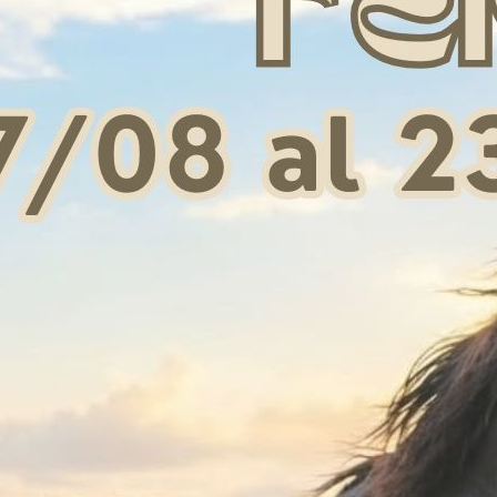
 FEEL fetlock NEW
FLEECE WRAPROUND OVER
P
REACH BOOTS WHITE
 135,91
€ 42,92