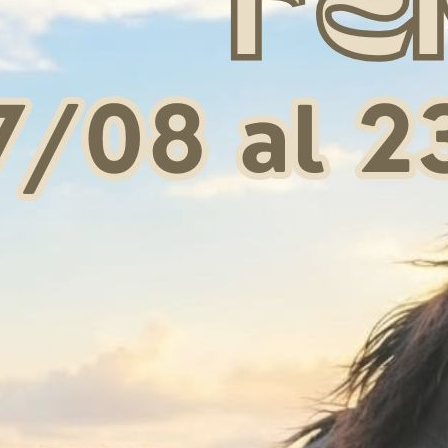
une per legno, nero
ISOLATORE SERRAFILO
PREM
orto 6,0 mm
PROFESSIONALE
€ 0,45
€ 2,00