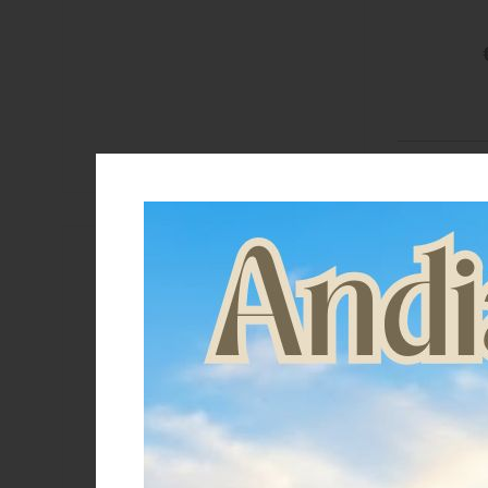
Brand
Ako
Corral
Kerbl
Lacme
Power Energy
V-Plast