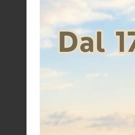
Isolatore f
supp
Price
Size