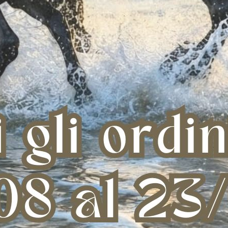
ATE KIT
RING INSULATOR
FI
€ 8,00
€ 0,35