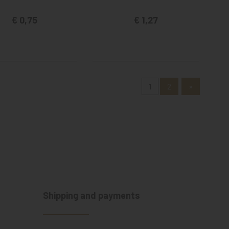
€ 0,75
€ 1,27
1
2
»
Shipping and payments