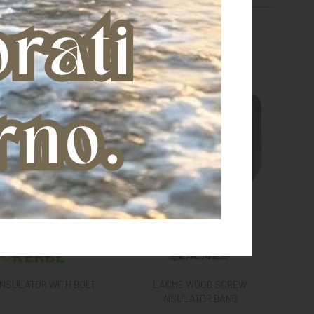
INSULATOR WITH BOLT
LACME WOOD SCREW
INSULATOR BAND