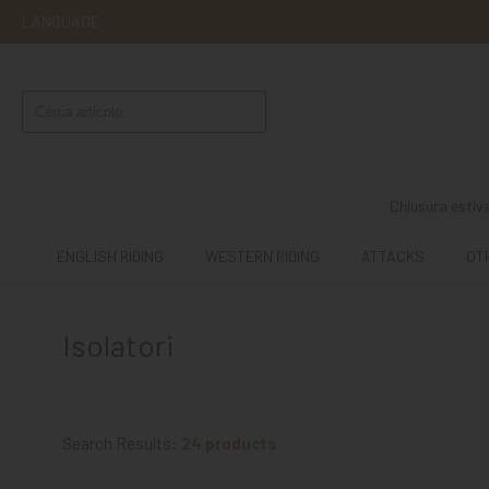
LANGUAGE
ENGLISH
RIDING
WESTERN
RIDING
Chiusura estiva
ATTACKS
ENGLISH RIDING
WESTERN RIDING
ATTACKS
OT
OTHER
MOUNTS
Isolatori
HORSE
CARE
STABLE
Search Results:
24 products
MANGIMI