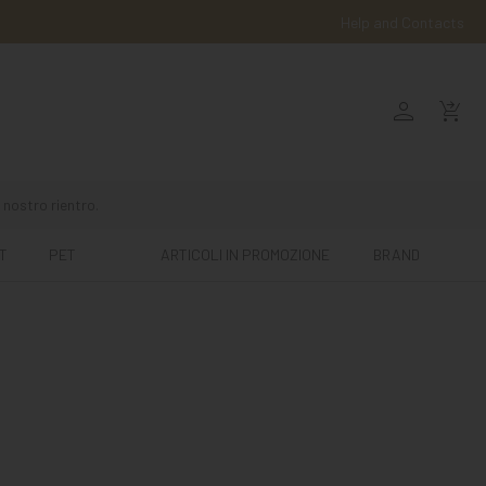
Help and Contacts
person
shopping_cart_checkout
 nostro rientro.
T
PET
ARTICOLI IN PROMOZIONE
BRAND