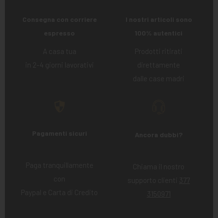
Consegna con corriere
I nostri articoli sono
espresso
100% autentici
A casa tua
Prodotti ritirati
in 2-4 giorni lavorativi
direttamente
dalle case madri
Pagamenti sicuri
Ancora dubbi?
Paga tranquillamente
Chiama il nostro
con
supporto clienti
377
Paypal e Carta di Credito
3150971