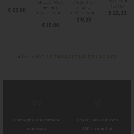
PARAOCCHI
ANELLO PASSA
SNODATO PER
QUADRA
REDINE A
ATTACCO
€ 25,00
€ 22,00
MORSETTO INOX
GROPPIERA MM.
€ 8,00
30 INOX
€ 18,00
Articolo:
ANELLO PASSA REDINI X SELLINO INOX
Consegna con corriere
I nostri articoli sono
espresso
100% autentici