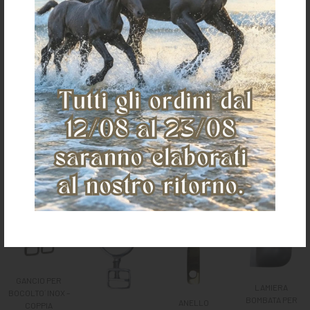
Per informazioni sui resi clicca
qui
Ti potrebbe anche piacere
GANCIO PER
LAMIERA
BOCOLTO´ INOX –
BOMBATA PER
ANELLO
COPPIA