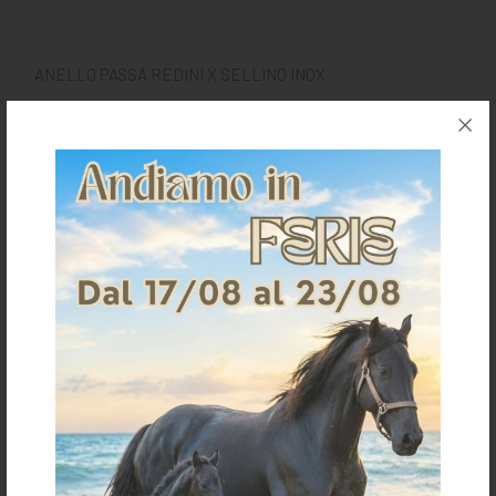
ANELLO PASSA REDINI X SELLINO INOX
Richiedi informazioni per questo articolo
Spedizioni & Resi
Gli articoli vengono spediti generalmente entro 3-4
giorni lavorativi.
I costi della spedizione vengono calcolati in base
all'importo e sono indicati in fase d'ordine.
Per ulteriori dettagli sulla spedizione clicca
qui