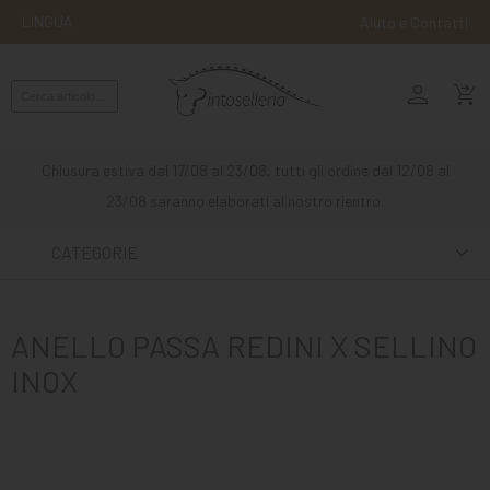
LINGUA
Aiuto e Contatti
person
MONTA
shopping_cart_checkout
INGLESE
MONTA
Chiusura estiva dal 17/08 al 23/08, tutti gli ordine dal 12/08 al
WESTERN
23/08 saranno elaborati al nostro rientro.
ATTACCHI
CATEGORIE
ALTRE
MONTE
ANELLO PASSA REDINI X SELLINO
CURA
INOX
DEL
CAVALLO
SCUDERIA