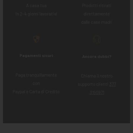
A casa tua
Prodotti ritirati
in 2-4 giorni lavorativi
direttamente
dalle case madri
Pagamenti sicuri
Ancora dubbi?
Paga tranquillamente
Chiama il nostro
con
supporto clienti
377
Paypal e Carta di Credito
3150971