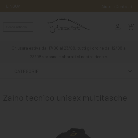
LINGUA
Aiuto e Contatti
person
MONTA
shopping_cart_checkout
INGLESE
MONTA
Chiusura estiva dal 17/08 al 23/08, tutti gli ordine dal 12/08 al
WESTERN
23/08 saranno elaborati al nostro rientro.
ATTACCHI
CATEGORIE
ALTRE
MONTE
Zaino tecnico unisex multitasche
CURA
DEL
CAVALLO
SCUDERIA