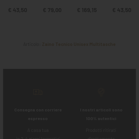
€ 43,50
€ 79,00
€ 169,15
€ 43,50
Articolo:
Zaino Tecnico Unisex Multitasche
Consegna con corriere
I nostri articoli sono
espresso
100% autentici
A casa tua
Prodotti ritirati
in 2-4 giorni lavorativi
direttamente