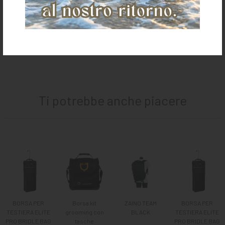
Per informazioni sui resi clicca
qui
Ti potrebbe anche piacere
BORSA PER
Borsa kit
ZAINO TEAM
BORSA PER
TESTIERA ELITE
grooming con
BLACK
TESTIERA ELITE
PRO BRIDLE BAG
tasche
PRO BRIDLE BAG