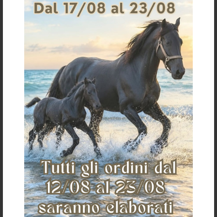
logo Equestro giallo stampato in 3D sulla parte superiore
dello zaino e stampa 3D del logo Equestro in nero lucido
sulla tasca frontale.
Richiedi informazioni per questo articolo
Spedizioni & Resi
Gli articoli vengono spediti generalmente entro 3-4
giorni lavorativi.
I costi della spedizione vengono calcolati in base
all'importo e sono indicati in fase d'ordine.
Per ulteriori dettagli sulla spedizione clicca
qui