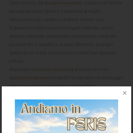
Zaino tecnico, dal
design innovativo,
studiato nei minimi
dettagli per poter riporre e trasportare al meglio
l'attrezzatura per cavallo e cavaliere, ma non solo.
Si presenta infatti con uno scomparto laterale, subito
dietro lo schienale, perfetto per contenere un computer
portatile fino a 14 pollici e un Ipad. All'interno, un ampio
spazio diviso in due settori pratici e adatti per qualsiasi
utilizzo.
Realizzato in
robusto materiale
di colore nero con
spallacci ergonomici
imbottiti e regolabili con ancoraggio
dello zaino al corpo progettato tramite fibbia.
Schienale a rete traspirante con logo ricamato e tasca
porta casco frontale rimovibile.
Presenti numerose altre tasche e spazi per alloggiare e
separare i vari accessori.
Scritta Equestro bianca stampata in 3D sul fianco destro,