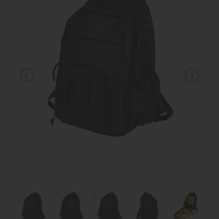
MANGIMI
CAVALIERE
PET
GIFT
CARD
ARTICOLI
IN
PROMOZIONE
BRAND