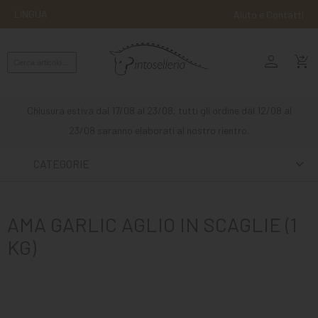
LINGUA
Aiuto e Contatti
person
MONTA
shopping_cart_checkout
INGLESE
MONTA
Chiusura estiva dal 17/08 al 23/08, tutti gli ordine dal 12/08 al
WESTERN
23/08 saranno elaborati al nostro rientro.
ATTACCHI
CATEGORIE
ALTRE
MONTE
AMA GARLIC AGLIO IN SCAGLIE (1
CURA
KG)
DEL
CAVALLO
SCUDERIA