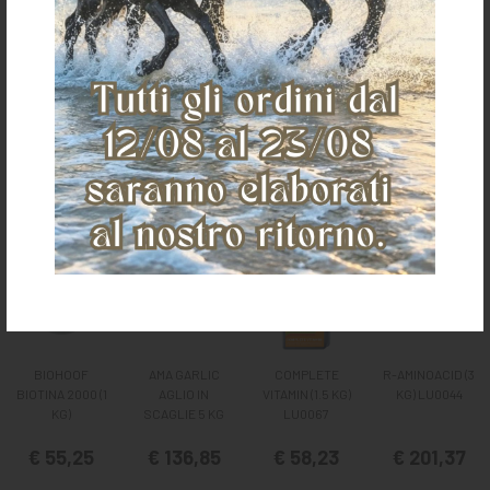
Ti potrebbe anche piacere
BIOHOOF
AMA GARLIC
COMPLETE
R-AMINOACID (3
BIOTINA 2000 (1
AGLIO IN
VITAMIN (1.5 KG)
KG) LU0044
KG)
SCAGLIE 5 KG
LU0067
€ 55,25
€ 136,85
€ 58,23
€ 201,37