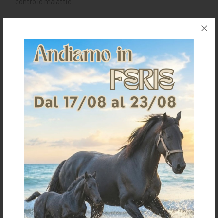
contro le malattie
Richiedi informazioni per questo articolo
Spedizioni & Resi
Gli articoli vengono spediti generalmente entro 3-4
giorni lavorativi.
I costi della spedizione vengono calcolati in base
all'importo e sono indicati in fase d'ordine.
Per ulteriori dettagli sulla spedizione clicca
qui
Per informazioni sui resi clicca
qui