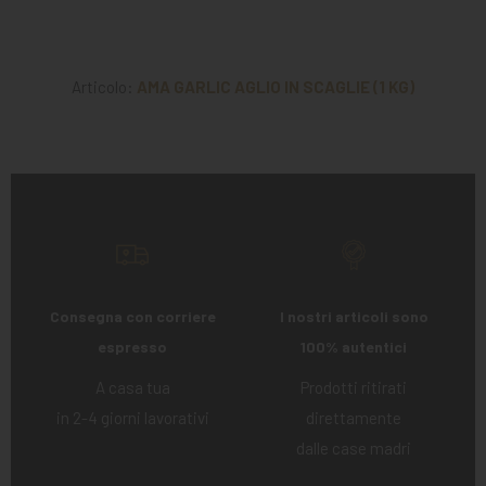
Articolo:
AMA GARLIC AGLIO IN SCAGLIE (1 KG)
Consegna con corriere
I nostri articoli sono
espresso
100% autentici
A casa tua
Prodotti ritirati
in 2-4 giorni lavorativi
direttamente
dalle case madri