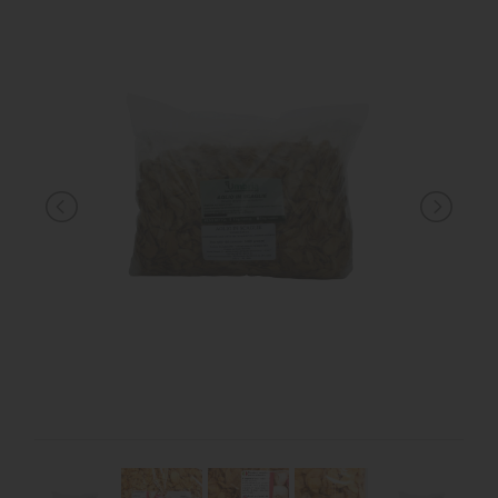
MANGIMI
CAVALIERE
PET
GIFT
CARD
ARTICOLI
IN
PROMOZIONE
BRAND