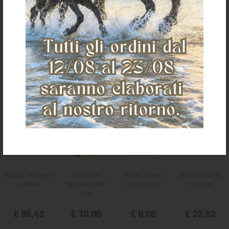
Ti potrebbe anche piacere
RELAX PRO (1 KG)
HORSLYX
HORSLYX PRO
ELYTE K PASTE
LU0046
RESPIRATORY
DIGEST 5kg
(120 GR)
5kg
€ 85,42
€ 70,00
€ 0,00
€ 22,52