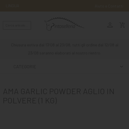
LINGUA
Aiuto e Contatti
person
MONTA
shopping_cart_checkout
INGLESE
MONTA
Chiusura estiva dal 17/08 al 23/08, tutti gli ordine dal 12/08 al
WESTERN
23/08 saranno elaborati al nostro rientro.
ATTACCHI
CATEGORIE
ALTRE
MONTE
AMA GARLIC POWDER AGLIO IN
CURA
POLVERE (1 KG)
DEL
CAVALLO
SCUDERIA