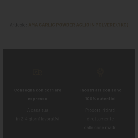
Articolo:
AMA GARLIC POWDER AGLIO IN POLVERE (1 KG)
Consegna con corriere
I nostri articoli sono
espresso
100% autentici
A casa tua
Prodotti ritirati
in 2-4 giorni lavorativi
direttamente
dalle case madri