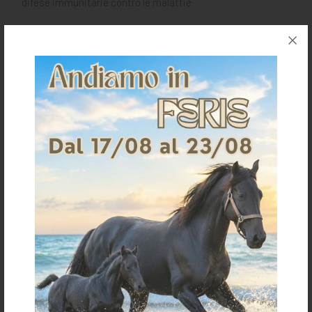
difese immunitarie contro le malattie
Richiedi informazioni per questo articolo
Spedizioni & Resi
Gli articoli vengono spediti generalmente entro 3-4
giorni lavorativi.
I costi della spedizione vengono calcolati in base
all'importo e sono indicati in fase d'ordine.
Per ulteriori dettagli sulla spedizione clicca
qui
Per informazioni sui resi clicca
qui