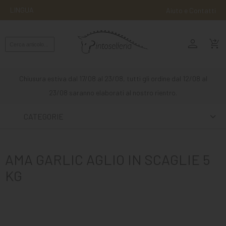
LINGUA
Aiuto e Contatti
person
MONTA
shopping_cart_checkout
INGLESE
MONTA
Chiusura estiva dal 17/08 al 23/08, tutti gli ordine dal 12/08 al
WESTERN
23/08 saranno elaborati al nostro rientro.
ATTACCHI
CATEGORIE
ALTRE
MONTE
AMA GARLIC AGLIO IN SCAGLIE 5
CURA
KG
DEL
CAVALLO
SCUDERIA