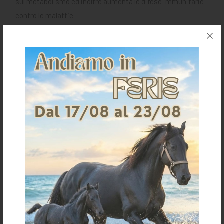
sul metabolismo ed inoltre aumenta le difese immunitarie
contro le malattie
Richiedi informazioni per questo articolo
Spedizioni & Resi
Gli articoli vengono spediti generalmente entro 3-4
giorni lavorativi.
I costi della spedizione vengono calcolati in base
all'importo e sono indicati in fase d'ordine.
Per ulteriori dettagli sulla spedizione clicca
qui
Per informazioni sui resi clicca
qui