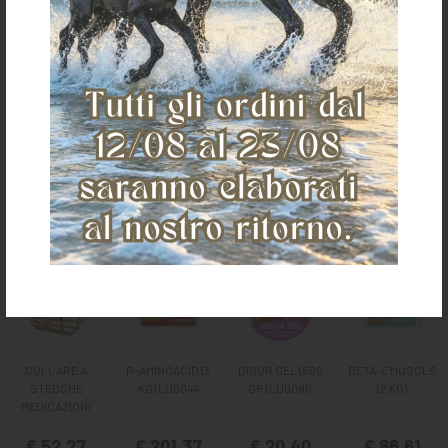
Ti potrebbe anche piacere
COLLARE A
R-AMINOACID (3
DISOR GEL (500
BETA-E MUSCLE
STECCHE
KG) LU0044
GR) LU0086
(2 KG)
MEDICAZIONI
€ 52,27
€ 201,37
€ 20,40
€ 86,61