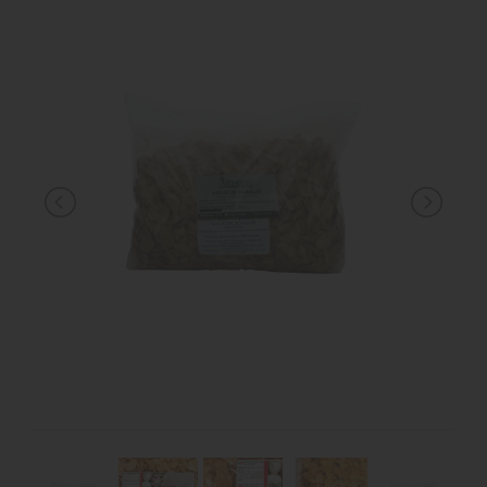
MANGIMI
CAVALIERE
PET
GIFT
CARD
ARTICOLI
IN
PROMOZIONE
BRAND