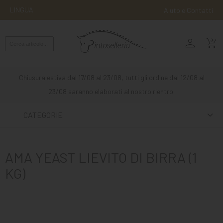
LINGUA
Aiuto e Contatti
person
MONTA
shopping_cart_checkout
INGLESE
MONTA
Chiusura estiva dal 17/08 al 23/08, tutti gli ordine dal 12/08 al
WESTERN
23/08 saranno elaborati al nostro rientro.
ATTACCHI
CATEGORIE
ALTRE
MONTE
AMA YEAST LIEVITO DI BIRRA (1
CURA
KG)
DEL
CAVALLO
SCUDERIA