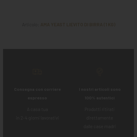
Articolo:
AMA YEAST LIEVITO DI BIRRA (1 KG)
Consegna con corriere
I nostri articoli sono
espresso
100% autentici
A casa tua
Prodotti ritirati
in 2-4 giorni lavorativi
direttamente
dalle case madri