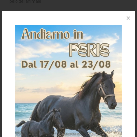
pelo dellanimale
Richiedi informazioni per questo articolo
Spedizioni & Resi
Gli articoli vengono spediti generalmente entro 3-4
giorni lavorativi.
I costi della spedizione vengono calcolati in base
all'importo e sono indicati in fase d'ordine.
Per ulteriori dettagli sulla spedizione clicca
qui
Per informazioni sui resi clicca
qui