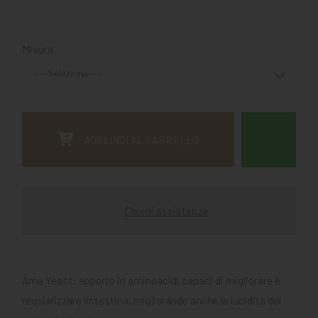
Misura
AGGIUNGI AL CARRELLO
Chiedi assistenza
Ama Yeast: apporto in aminoacidi capaci di migliorare e
regolarizzare lintestino, migliorando anche la lucidità del