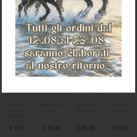
Ti potrebbe anche piacere
ICE-PACK
UNIBRONCHO (1
HORSLYX
HORSLYX
SOTTOFASCIA
KG)
ORIGINAL 5kg
ORIGINAL 5kg
MONOUSO
EFFOL
€ 7,74
€ 50,91
€ 56,00
€ 56,00