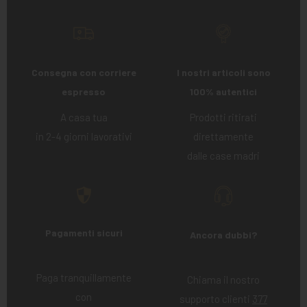
Consegna con corriere
I nostri articoli sono
espresso
100% autentici
A casa tua
Prodotti ritirati
in 2-4 giorni lavorativi
direttamente
dalle case madri
Pagamenti sicuri
Ancora dubbi?
Paga tranquillamente
Chiama il nostro
con
supporto clienti
377