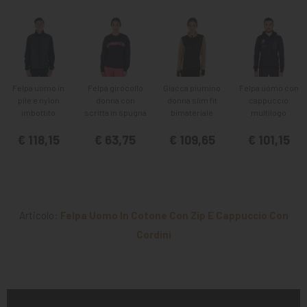
Felpa uomo in
Felpa girocollo
Giacca piumino
Felpa uomo con
pile e nylon
donna con
donna slim fit
cappuccio
imbottito
scritta in spugna
bimateriale
multilogo
€ 118,15
€ 63,75
€ 109,65
€ 101,15
Articolo:
Felpa Uomo In Cotone Con Zip E Cappuccio Con
Cordini