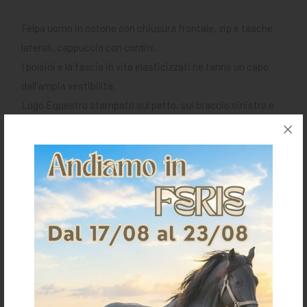
Felpa uomo in cotone con chiusura frontale, zip e tasche
laterali, cappuccio con cordini.
I polsini e la fascia in vita elasticizzati ne fanno un capo
dall'ampia vestibilità.
Logo Equestro stampato sul petto, sul braccio sinistro e
scritta lungo il braccio destro.
Pratica
sia per l'allenamento quotidiano che per il tempo
libero.
Richiedi informazioni per questo articolo
Spedizioni & Resi