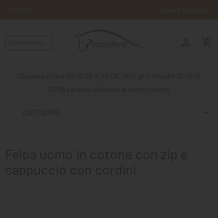
LINGUA
Aiuto e Contatti
person
MONTA
shopping_cart_checkout
INGLESE
MONTA
Chiusura estiva dal 17/08 al 23/08, tutti gli ordine dal 12/08 al
WESTERN
23/08 saranno elaborati al nostro rientro.
ATTACCHI
CATEGORIE
ALTRE
MONTE
Felpa uomo in cotone con zip e
CURA
cappuccio con cordini
DEL
CAVALLO
SCUDERIA