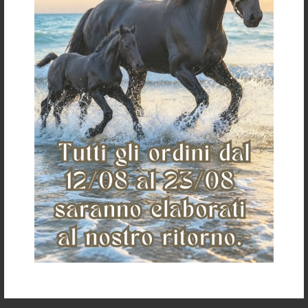
Gli articoli vengono spediti generalmente entro 3-4
giorni lavorativi.
I costi della spedizione vengono calcolati in base
all'importo e sono indicati in fase d'ordine.
Per ulteriori dettagli sulla spedizione clicca
qui
Per informazioni sui resi clicca
qui
Ti potrebbe anche piacere