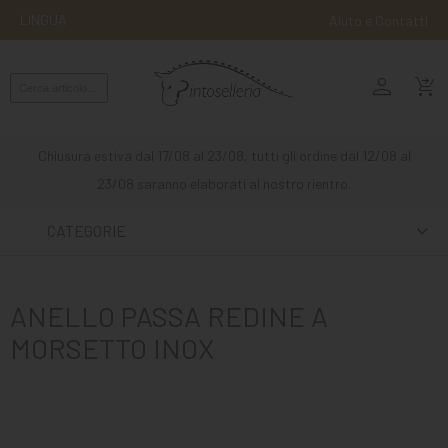
LINGUA
Aiuto e Contatti
person
MONTA
shopping_cart_checkout
INGLESE
MONTA
Chiusura estiva dal 17/08 al 23/08, tutti gli ordine dal 12/08 al
WESTERN
23/08 saranno elaborati al nostro rientro.
ATTACCHI
CATEGORIE
ALTRE
MONTE
ANELLO PASSA REDINE A
CURA
MORSETTO INOX
DEL
CAVALLO
SCUDERIA