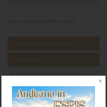
ANELLO PASSA REDINE A MORSETTO INOX
Richiedi informazioni per questo articolo
Spedizioni & Resi
Gli articoli vengono spediti generalmente entro 3-4
giorni lavorativi.
I costi della spedizione vengono calcolati in base
all'importo e sono indicati in fase d'ordine.
Per ulteriori dettagli sulla spedizione clicca
qui