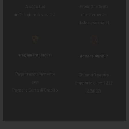
A casa tua
Prodotti ritirati
in 2-4 giorni lavorativi
direttamente
dalle case madri
Pagamenti sicuri
Ancora dubbi?
Paga tranquillamente
Chiama il nostro
con
supporto clienti
377
Paypal e Carta di Credito
3150971