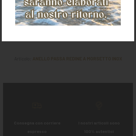
FIANCALE CON
REDINI
REDINI DA
REDINI DA
CAMPANELLI DA
CARROZZA
PARIGLIA TONDE
SINGOLO TONDE
PARIGLIA
SINGOLO
IN CUOIO
IN CUOIO
€ 55,00
€ 60,00
€ 280,00
€ 185,00
Articolo:
ANELLO PASSA REDINE A MORSETTO INOX
Consegna con corriere
I nostri articoli sono
espresso
100% autentici