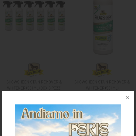
SHOWSHEEN STAIN REMOVER &
SHOWSHEEN STAIN REMOVER &
WHITENER (591 ML) BOX 6 PEZZI
WHITENER (591 ML)
€ 135,15
€ 25,41
TAGLIA UNICA
TAGLIA UNICA