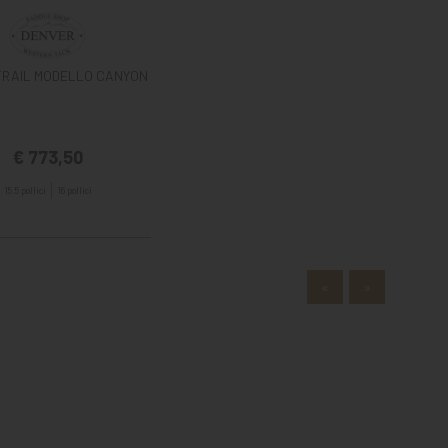
TRAIL MODELLO CANYON
€ 773,50
15.5 pollici
16 pollici
«
»