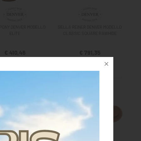
PONY DENVER MODELLO
SELLA REINER DENVER MODELLO
ELITE
CLASSIC SQUARE RAWHIDE
€ 410,46
€ 791,35
12 pollici
size 10"
16 pollici
17 pollici