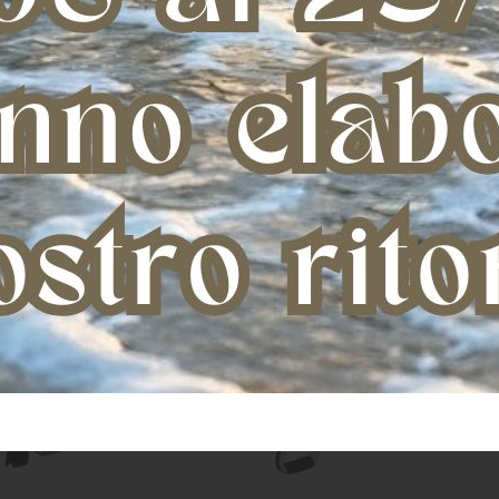
1.325,15
€ 1.325,15
llici
17 pollici
16 pollici
17 pollici