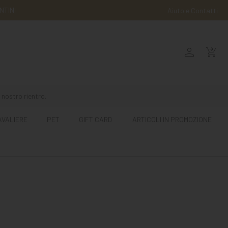
NTINI
Aiuto e Contatti
person
shopping_cart_checkout
 nostro rientro.
AVALIERE
PET
GIFT CARD
ARTICOLI IN PROMOZIONE