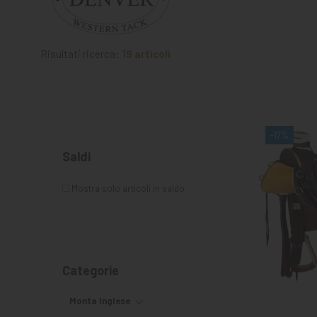
MANGIMI
CAVALIERE
Risultati ricerca:
19 articoli
PET
GIFT
CARD
-17%
ARTICOLI
Saldi
IN
PROMOZIONE
Mostra solo articoli in saldo
Categorie
Monta Inglese