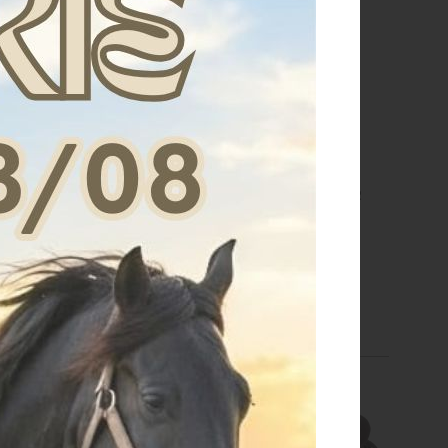
LA BARREL DENVER
SELLA ARABIAN DENVER
ELLO GONNA TONDA
MODELLO ROUND
€ 791,35
€ 767,12
16 pollici
15 pollici