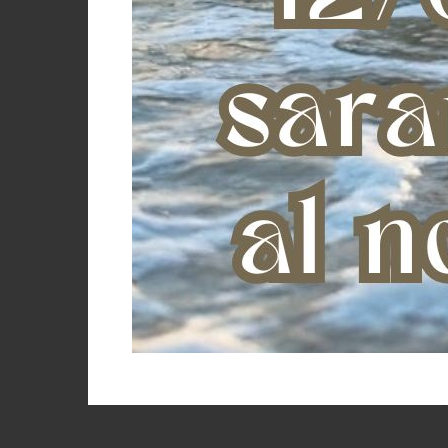
Kanguro
Kentaur
€ 
KEP ITALIA
16 po
Kerbl
Kerckhaert
KILTIX
Komperdell
Lacme
Lakota
Lami-Cell
Leistner
LeMieux
Lopez
MASC
McBryan
Metalab
Michel Vaillant
MISTER MIX