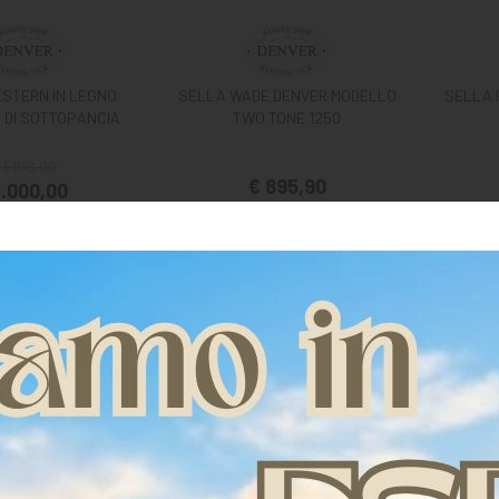
STERN IN LEGNO
SELLA WADE DENVER MODELLO
SELLA 
 DI SOTTOPANCIA
TWO TONE 1250
 1.198,00
€ 895,90
1.000,00
llici
17 pollici
16 pollici