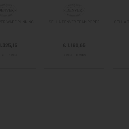
VER WADE RUNNING
SELLA DENVER TEAM ROPER
SELLA 
1.325,15
€ 1.180,65
llici
17 pollici
16 pollici
17 pollici