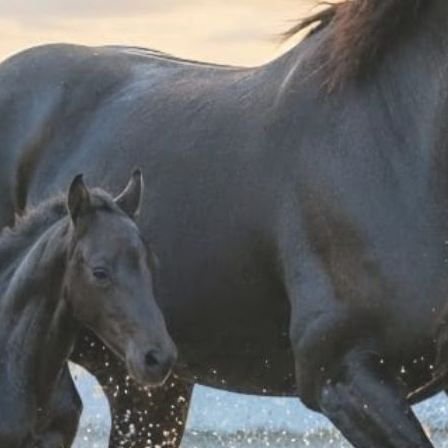
EINING MODELLO
SELLA DA BARREL MODELLO
SELLA
UARTER
QUARTER
STEEL 
S
 770,00
€ 781,58
llici
17 pollici
15 pollici
16 pollici
15.5 