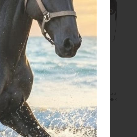
 WESTERN STAINLESS
WESTERN SADDLE STAINLESS
FITTING GRAIN LEATHER
STEEL FITTING GRAIN LEATHER
NAKE STAMP 2817
FLOWER STAMP 2815
€ 689,77
€ 680,00
pollici
16 pollici
17 pollici
15.5 pollici
16 pollici
17 pollici