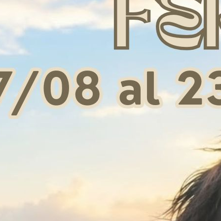
ER DENVER MODELLO
SELLA BARREL DENVER
SEL
SIC SQUARE
MODELLO GONNA QUADRA
MOD
 791,35
€ 791,35
17 pollici
16 pollici