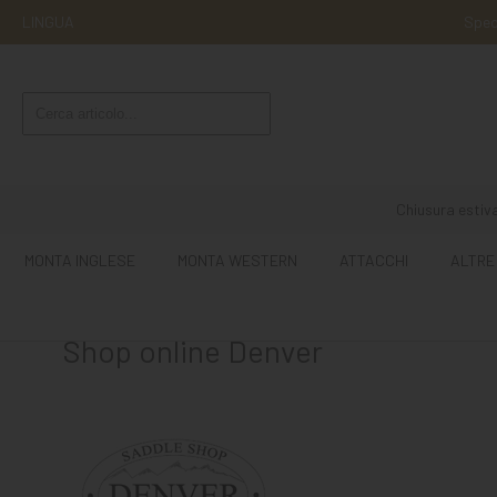
LINGUA
Sped
MONTA
INGLESE
MONTA
WESTERN
Chiusura estiva
ATTACCHI
MONTA INGLESE
MONTA WESTERN
ATTACCHI
ALTRE
ALTRE
MONTE
Shop online Denver
CURA
DEL
CAVALLO
SCUDERIA