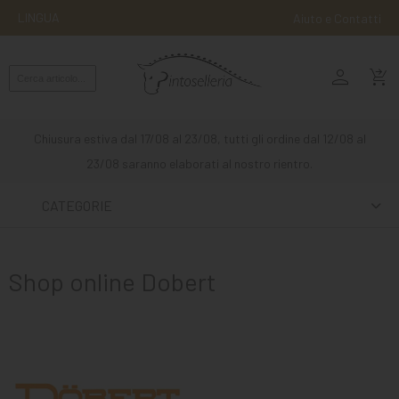
LINGUA
Aiuto e Contatti
person
MONTA
shopping_cart_checkout
INGLESE
MONTA
Chiusura estiva dal 17/08 al 23/08, tutti gli ordine dal 12/08 al
WESTERN
23/08 saranno elaborati al nostro rientro.
ATTACCHI
CATEGORIE
ALTRE
MONTE
Shop online Dobert
CURA
DEL
CAVALLO
SCUDERIA