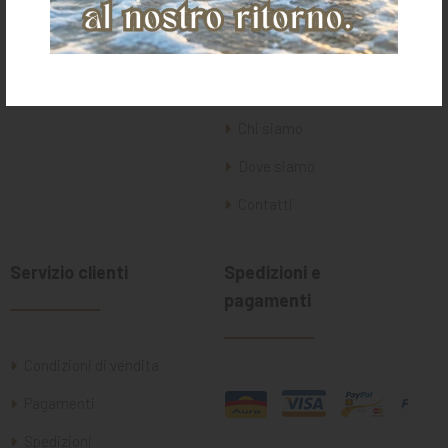
Home
Chi siamo
Dove siamo
Contatti
Servizio clienti
Spedizioni e
pagamenti
Condizioni di vendita
Pagamenti
Spedizioni