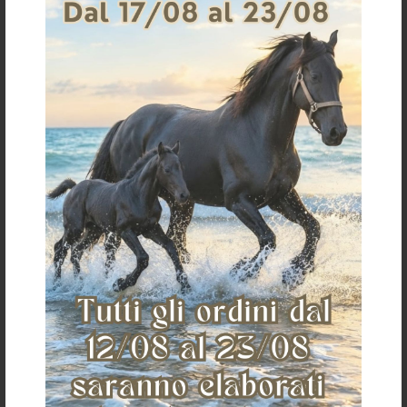
FRUSTINO DOBERT LISCIO MANICO
BICOLORE
€ 49,22
TAGLIA UNICA
«
»
La Selleria