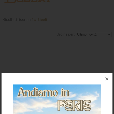
MANGIMI
CAVALIERE
Risultati ricerca:
1 articoli
PET
GIFT
Ordina per:
CARD
ARTICOLI
IN
PROMOZIONE
BRAND