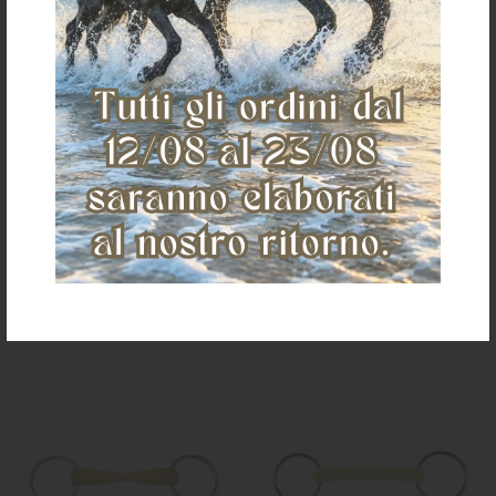
FILETTO PESSOA C/GIOCO 1
FILETTO PESSOA INTERO TAPER 1
CHIAMATA HAPPY MOUTH HB-2821
CHIAMATA HAPPY MOUTH HB-4101
€ 73,00
€ 51,42
size 12,5 cm
size 13,5 cm
size 14,5 cm
size 12,5 cm
size 13,5 cm
size 14,5 cm