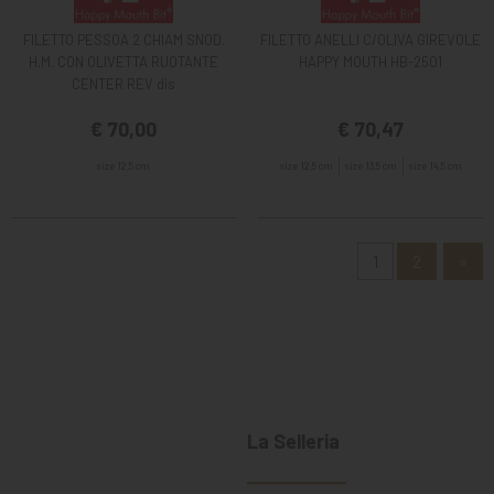
FILETTO PESSOA 2 CHIAM SNOD.
FILETTO ANELLI C/OLIVA GIREVOLE
H.M. CON OLIVETTA RUOTANTE
HAPPY MOUTH HB-2501
CENTER REV dis
€ 70,00
€ 70,47
size 12,5 cm
size 12,5 cm
size 13,5 cm
size 14,5 cm
1
2
»
La Selleria