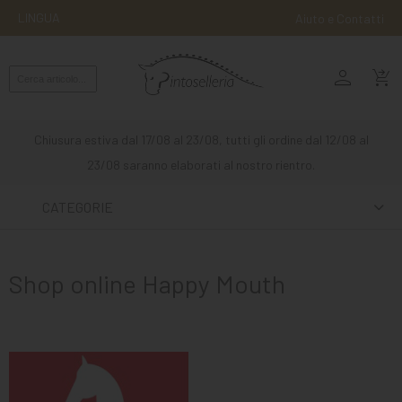
LINGUA
Aiuto e Contatti
person
MONTA
shopping_cart_checkout
INGLESE
MONTA
Chiusura estiva dal 17/08 al 23/08, tutti gli ordine dal 12/08 al
WESTERN
23/08 saranno elaborati al nostro rientro.
ATTACCHI
CATEGORIE
ALTRE
MONTE
Shop online Happy Mouth
CURA
DEL
CAVALLO
SCUDERIA