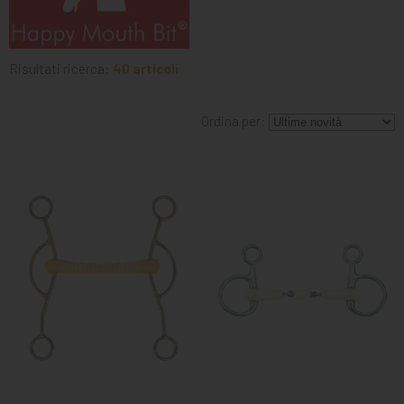
MANGIMI
CAVALIERE
Risultati ricerca:
40 articoli
PET
GIFT
Ordina per:
CARD
ARTICOLI
IN
PROMOZIONE
BRAND