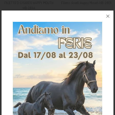
FILETTO D C/GIOCO HAPPY MOUTH
Filetto Anelli Happy Mouth HB-2801
HB-2844
€ 92,00
€ 58,00
size 12,5 cm
size 13,5 cm
size 12,5 cm
size 13,5 cm
size 14,5 cm